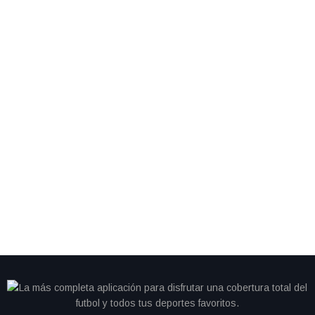
By
IdeasDeportes
abril 26, 2026
Vettel cambia el volante por los tenis y debuta con
sorprendente marca en maratón de Londres