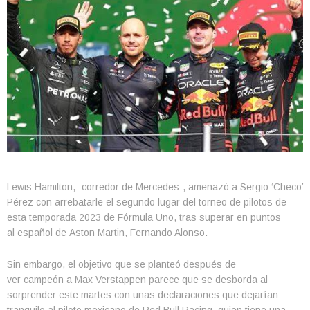
Lewis Hamilton, -corredor de Mercedes-, amenazó a Sergio ‘Checo’
Pérez con arrebatarle el segundo lugar del torneo de pilotos de
esta temporada 2023 de Fórmula Uno, tras superar en puntos
al español de Aston Martin, Fernando Alonso.
Sin embargo, el objetivo que se planteó después de
ver campeón a Max Verstappen parece que se desborda al
sorprender este martes con unas declaraciones que dejarían
tranquilo al piloto mexicano de Red Bull Racing, quien tiene una