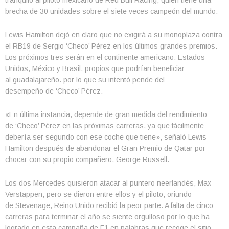
brecha de 30 unidades sobre el siete veces campeón del mundo.
Lewis Hamilton dejó en claro que no exigirá a su monoplaza contra
el RB19 de Sergio ‘Checo’ Pérez en los últimos grandes premios.
Los próximos tres serán en el continente americano: Estados
Unidos, México y Brasil, propios que podrían beneficiar
al guadalajareño. por lo que su intentó pende del
desempeño de ‘Checo’ Pérez.
«En última instancia, depende de gran medida del rendimiento
de ‘Checo’ Pérez en las próximas carreras, ya que fácilmente
debería ser segundo con ese coche que tiene», señaló Lewis
Hamilton después de abandonar el Gran Premio de Qatar por
chocar con su propio compañero, George Russell.
Los dos Mercedes quisieron atacar al puntero neerlandés, Max
Verstappen, pero se dieron entre ellos y el piloto, oriundo
de Stevenage, Reino Unido recibió la peor parte. A falta de cinco
carreras para terminar el año se siente orgulloso por lo que ha
logrado en esta campaña de F1 en palabras que recoge el sitio