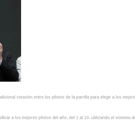
icional votación entre los pilotos de la parrilla para elegir a los mejor
ificar a los mejores pilotos del año, del 1 al 10, utilizando el sistema 