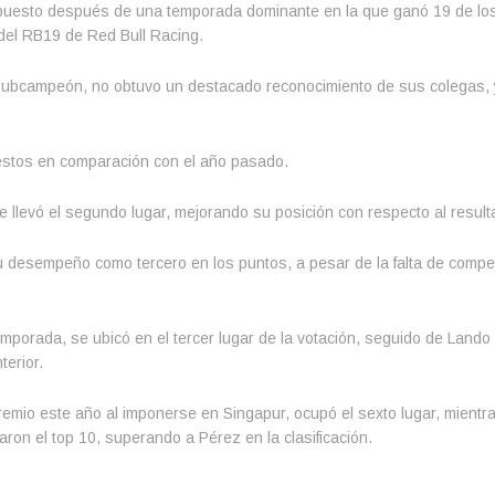
puesto después de una temporada dominante en la que ganó 19 de lo
del RB19 de Red Bull Racing.
subcampeón, no obtuvo un destacado reconocimiento de sus colegas,
stos en comparación con el año pasado.
 se llevó el segundo lugar, mejorando su posición con respecto al resul
 desempeño como tercero en los puntos, a pesar de la falta de competi
emporada, se ubicó en el tercer lugar de la votación, seguido de Lando 
terior.
premio este año al imponerse en Singapur, ocupó el sexto lugar, mientr
aron el top 10, superando a Pérez en la clasificación.