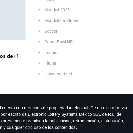
Mundial 2026
Mundial de Clubes
Soccer
Super Bowl NFL
By
IdeasDeportes
mayo 22, 2026
Tennis
os de F1
Checo queda fuera en la SQ1, pero Cadill
Canadá su mejor posición
Titular
Uncategorized
l cuenta con derechos de propiedad intelectual. De no existir previa
 por escrito de Electronic Lottery Systems México S.A. de R.L. de
xpresamente prohibida la publicación, retransmisión, distribución,
ón y cualquier otro uso de los contenidos.