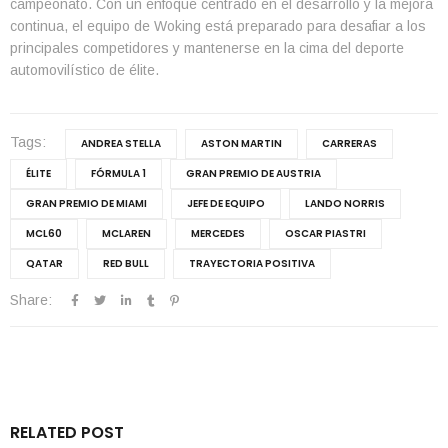
campeonato. Con un enfoque centrado en el desarrollo y la mejora
continua, el equipo de Woking está preparado para desafiar a los
principales competidores y mantenerse en la cima del deporte
automovilístico de élite.
Tags:
ANDREA STELLA
ASTON MARTIN
CARRERAS
ÉLITE
FÓRMULA 1
GRAN PREMIO DE AUSTRIA
GRAN PREMIO DE MIAMI
JEFE DE EQUIPO
LANDO NORRIS
MCL60
MCLAREN
MERCEDES
OSCAR PIASTRI
QATAR
RED BULL
TRAYECTORIA POSITIVA
Share:
RELATED POST