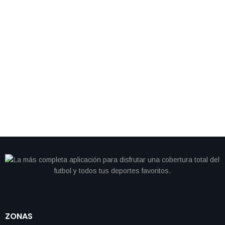
By
IdeasDeportes
abril 26, 2026
Vettel cambia el volante por los tenis y debuta con
sorprendente marca en maratón de Londres
ZONAS