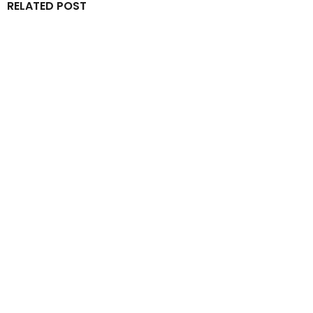
RELATED POST
By
IdeasDeportes
junio 7, 2026
Cadillac se queda a un paso de hacer historia en