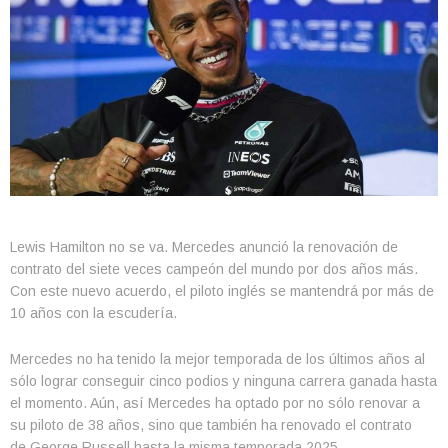
Lewis Hamilton no se va. Mercedes anunció la renovación de
contrato del siete veces campeón del mundo por dos años más.
Con este nuevo acuerdo, el piloto inglés se mantendrá por más de
10 años con la escudería.
Mercedes no ha tenido la mejor temporada de los últimos años al
sólo lograr conseguir cinco podios y ninguna carrera ganada hasta
el momento. Aún, así Mercedes ha optado por no sólo renovar a
su piloto de 38 años, sino que también ha renovado el contrato
de George Russell hasta la misma temporada 2025.