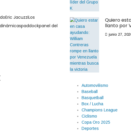
ado
Eric Jacuzzi
Los
Quiero est
llanto por 
dinámicas
paddock
panel del
junio 27, 202
t
Automovilismo
Baseball
Basquetball
Box / Lucha
Champions League
Ciclismo
Copa Oro 2025
Deportes