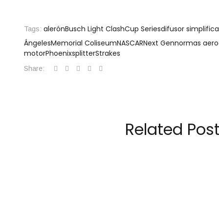
alerón
Busch Light Clash
Cup Series
difusor simplific
Tags:
Ángeles
Memorial Coliseum
NASCAR
Next Gen
normas aero
motor
Phoenix
splitter
Strakes
Share:
Related Pos