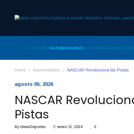
JUGADORES
AUTOMOVILISMO
BASQUETBALL
BASEBALL
BOX
Home
/
Automovilismo
/
NASCAR Revoluciona las Pistas
agosto 06, 2026
NASCAR Revoluciona
Pistas
By
IdeasDeportes
enero 11, 2024
0