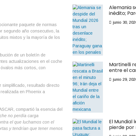
Alemania s
inédito; Pa
junio 30, 202
mocionante paquete de normas
or segundo año consecutivo, la
itos mixtos y la mayoría de los
bución de un boletín de
ntes actualizaciones en el coche
Martinelli r
s óvalos más cortos, con
entre el ca
junio 29, 202
simplificado, resultado directo
 realizada en Phoenix a
NASCAR, compartió la esencia del
oche no perdía carga
El Mundial 
ntra el que luchamos con el
pierde por
ortas y tendrían que tener menos