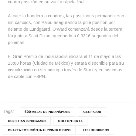
cuarta posición en su vuelta rápida final.
Al caer la bandera a cuadros, las posiciones permanecieron
sin cambios, con Palou asegurando la pole position por
delante de Lundgaard. O’Ward comenzará desde la tercera
fila junto a Scott Dixon, quedando a 0.3316 segundos del
poleman.
El Gran Premio de Indianápolis iniciará el 11 de mayo a las
13:00 horas (Ciudad de México) y estará disponible para su
visualización en streaming a través de Star+ y en sistemas
de cable con ESPN.
Tags:
500 MILLAS DE INDIANÁPOLIS
ALEX PALOU
CHRISTIAN LUNDGAARD
COLTON HERTA
CUARTA POSICIÓN EN EL PRIMER GRUPO
FASE DE GRUPOS