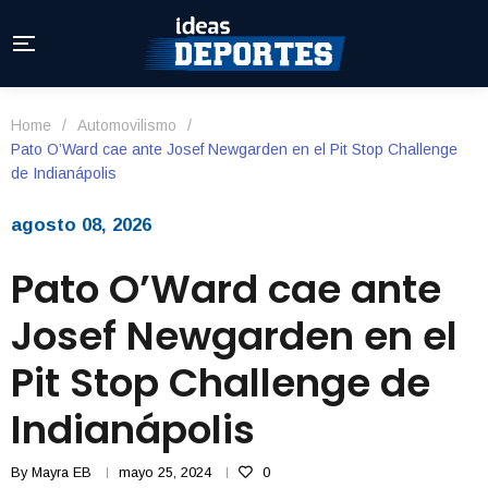
Home
/
Automovilismo
/
Pato O’Ward cae ante Josef Newgarden en el Pit Stop Challenge
de Indianápolis
agosto 08, 2026
Pato O’Ward cae ante
Josef Newgarden en el
Pit Stop Challenge de
Indianápolis
By
Mayra EB
mayo 25, 2024
0