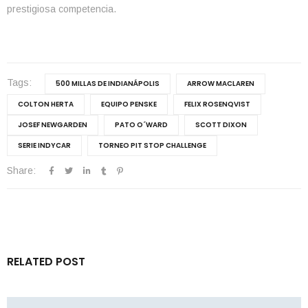
prestigiosa competencia.
Tags:
500 MILLAS DE INDIANÁPOLIS
ARROW MACLAREN
COLTON HERTA
EQUIPO PENSKE
FELIX ROSENQVIST
JOSEF NEWGARDEN
PATO O´WARD
SCOTT DIXON
SERIE INDYCAR
TORNEO PIT STOP CHALLENGE
Share:
RELATED POST