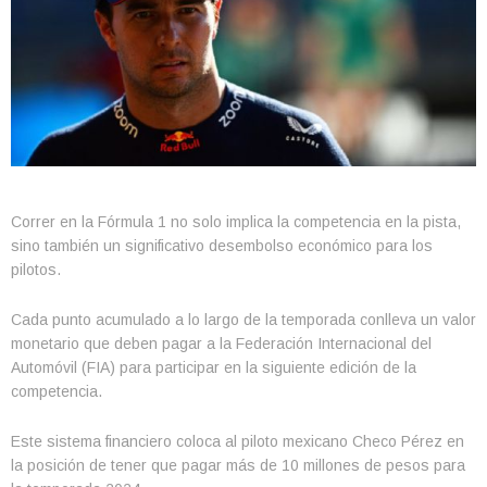
Correr en la Fórmula 1 no solo implica la competencia en la pista,
sino también un significativo desembolso económico para los
pilotos.
Cada punto acumulado a lo largo de la temporada conlleva un valor
monetario que deben pagar a la Federación Internacional del
Automóvil (FIA) para participar en la siguiente edición de la
competencia.
Este sistema financiero coloca al piloto mexicano Checo Pérez en
la posición de tener que pagar más de 10 millones de pesos para