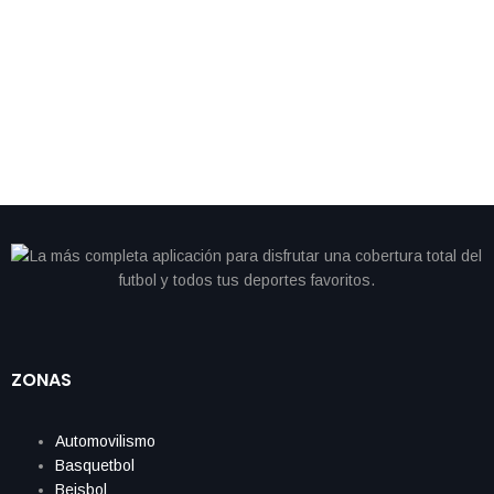
By
IdeasDeportes
abril 26, 2026
Vettel cambia el volante por los tenis y debuta con
sorprendente marca en maratón de Londres
ZONAS
Automovilismo
Basquetbol
Beisbol