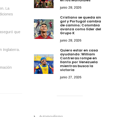
en los Mundiales
junio 28, 2026
en. La
diciones
Cristiano se queda sin
gol y Portugal cambia
de camino; Colombia
avanza como líder del
n aseguró que
Grupo K
junio 28, 2026
 Inglaterra.
Quiero estar en casa
ayudando: William
Contreras rompe en
llanto por Venezuela
mientras busca la
ilmación
victoria
junio 27, 2026
Automovilismo