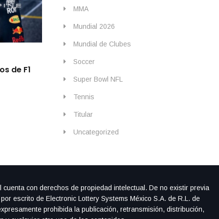
MMA
Mundial 2026
Mundial de Clubes
By
IdeasDeportes
mayo 22, 2026
Soccer
os de F1
Checo queda fuera en la SQ1, pero Cadill
Canadá su mejor posición
Super Bowl NFL
Tennis
Titular
Uncategorized
l cuenta con derechos de propiedad intelectual. De no existir previa
 por escrito de Electronic Lottery Systems México S.A. de R.L. de
xpresamente prohibida la publicación, retransmisión, distribución,