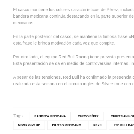
El casco mantiene los colores característicos de Pérez, incluid
bandera mexicana continúa destacando en la parte superior del c
mexicanas.
En la parte posterior del casco, se mantiene la famosa frase «
esta frase le brinda motivación cada vez que compite.
Por otro lado, el equipo Red Bull Racing tiene previsto presen
Esta presentación se da en medio de controversias internas, in
A pesar de las tensiones, Red Bull ha confirmado la presencia d
realizada esta semana en el circuito inglés de Silverstone con
Tags:
BANDERA MEXICANA
CHECO PÉREZ
CHRISTIAN HO
NEVER GIVE UP
PILOTO MEXICANO
RB20
RED BULL RA