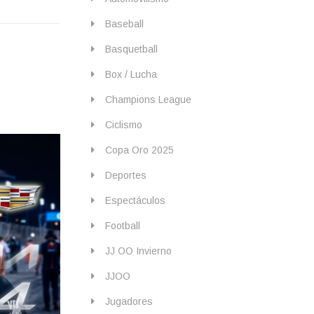
Baseball
Basquetball
Box / Lucha
Champions League
Ciclismo
Copa Oro 2025
Deportes
Espectáculos
Football
JJ OO Invierno
JJOO
Jugadores