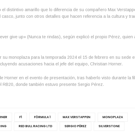
o el distintivo amarillo que lo diferencia de su compañero Max Verstapp
asco, junto con otros detalles que hacen referencia a la cultura y tra
Never give up» (Nunca te rindas), según explicó el propio Pérez, quie
tar su monoplaza para la temporada 2024 el 15 de febrero en su sede en
cluyendo acusaciones hacia el jefe del equipo, Christian Horner.
e Horner en el evento de presentación, tras haberlo visto durante la f
 el RB20, donde también estuvo presente Sergio Pérez.
RNER
F1
FÓRMULA 1
MAX VERSTAPPEN
MONOPLAZA
CING
RED BULL RACING LTD
SERGIO PÉREZ
SILVERSTONE