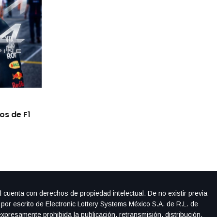
By
IdeasDeportes
mayo 22, 2026
os de F1
Checo queda fuera en la SQ1, pero Cadill
Canadá su mejor posición
l cuenta con derechos de propiedad intelectual. De no existir previa
 por escrito de Electronic Lottery Systems México S.A. de R.L. de
xpresamente prohibida la publicación, retransmisión, distribución,