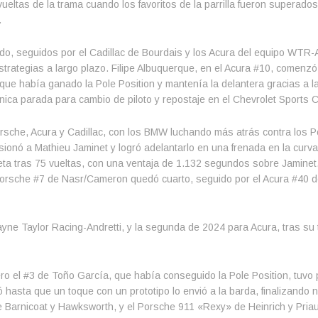
vueltas de la trama cuando los favoritos de la parrilla fueron superados
.
o, seguidos por el Cadillac de Bourdais y los Acura del equipo WTR-A
rategias a largo plazo. Filipe Albuquerque, en el Acura #10, comenzó
que había ganado la Pole Position y mantenía la delantera gracias a l
a única parada para cambio de piloto y repostaje en el Chevrolet Sports 
Porsche, Acura y Cadillac, con los BMW luchando más atrás contra los 
sionó a Mathieu Jaminet y logró adelantarlo en una frenada en la curva
 meta tras 75 vueltas, con una ventaja de 1.132 segundos sobre Jaminet
 Porsche #7 de Nasr/Cameron quedó cuarto, seguido por el Acura #40 
ayne Taylor Racing-Andretti, y la segunda de 2024 para Acura, tras su t
 pero el #3 de Toño García, que había conseguido la Pole Position, tuvo
ó hasta que un toque con un prototipo lo envió a la barda, finalizando 
 de Barnicoat y Hawksworth, y el Porsche 911 «Rexy» de Heinrich y Priau