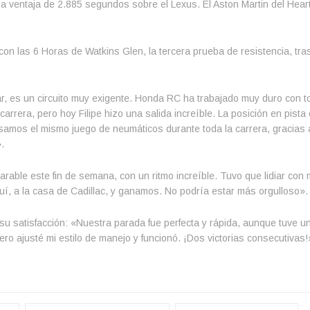
a ventaja de 2.885 segundos sobre el Lexus. El Aston Martin del Heart
n las 6 Horas de Watkins Glen, la tercera prueba de resistencia, tra
ar, es un circuito muy exigente. Honda RC ha trabajado muy duro con 
ra, pero hoy Filipe hizo una salida increíble. La posición en pista 
amos el mismo juego de neumáticos durante toda la carrera, gracias a
.
rable este fin de semana, con un ritmo increíble. Tuvo que lidiar con
quí, a la casa de Cadillac, y ganamos. No podría estar más orgulloso».
 su satisfacción: «Nuestra parada fue perfecta y rápida, aunque tuve u
ero ajusté mi estilo de manejo y funcionó. ¡Dos victorias consecutivas!