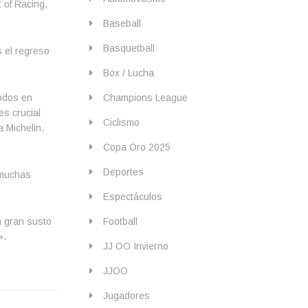
 of Racing,
Baseball
Basquetball
s el regreso
Box / Lucha
todos en
Champions League
es crucial
Ciclismo
 Michelin.
Copa Oro 2025
Deportes
 muchas
Espectáculos
n gran susto
Football
».
JJ OO Invierno
JJOO
Jugadores