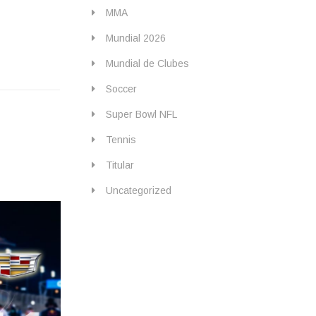
MMA
Mundial 2026
Mundial de Clubes
Soccer
Super Bowl NFL
Tennis
Titular
Uncategorized