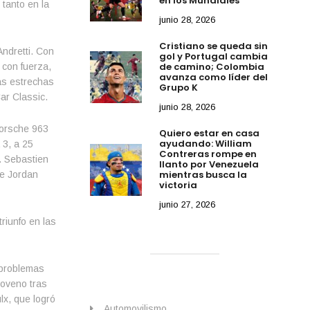
en los Mundiales
 tanto en la
junio 28, 2026
Cristiano se queda sin
ndretti. Con
gol y Portugal cambia
de camino; Colombia
 con fuerza,
avanza como líder del
as estrechas
Grupo K
Car Classic.
junio 28, 2026
Porsche 963
Quiero estar en casa
ayudando: William
 3, a 25
Contreras rompe en
. Sebastien
llanto por Venezuela
mientras busca la
de Jordan
victoria
junio 27, 2026
riunfo en las
 problemas
noveno tras
lx, que logró
Automovilismo