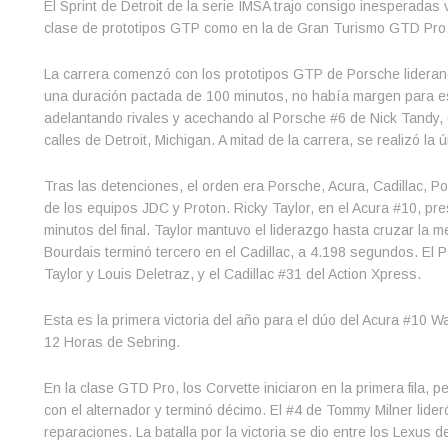
El Sprint de Detroit de la serie IMSA trajo consigo inesperadas 
clase de prototipos GTP como en la de Gran Turismo GTD Pro
La carrera comenzó con los prototipos GTP de Porsche liderand
una duración pactada de 100 minutos, no había margen para est
adelantando rivales y acechando al Porsche #6 de Nick Tandy, 
calles de Detroit, Michigan. A mitad de la carrera, se realizó l
Tras las detenciones, el orden era Porsche, Acura, Cadillac, 
de los equipos JDC y Proton. Ricky Taylor, en el Acura #10, pre
minutos del final. Taylor mantuvo el liderazgo hasta cruzar la
Bourdais terminó tercero en el Cadillac, a 4.198 segundos. El
Taylor y Louis Deletraz, y el Cadillac #31 del Action Xpress.
Esta es la primera victoria del año para el dúo del Acura #10 W
12 Horas de Sebring.
En la clase GTD Pro, los Corvette iniciaron en la primera fila,
con el alternador y terminó décimo. El #4 de Tommy Milner lider
reparaciones. La batalla por la victoria se dio entre los Lexus