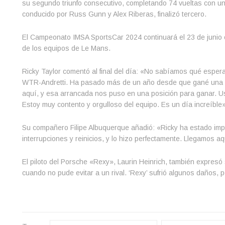
su segundo triunfo consecutivo, completando 74 vueltas con un
conducido por Russ Gunn y Alex Riberas, finalizó tercero.
El Campeonato IMSA SportsCar 2024 continuará el 23 de junio co
de los equipos de Le Mans.
Ricky Taylor comentó al final del día: «No sabíamos qué esper
WTR-Andretti. Ha pasado más de un año desde que gané una carre
aquí, y esa arrancada nos puso en una posición para ganar. Us
Estoy muy contento y orgulloso del equipo. Es un día increíble»
Su compañero Filipe Albuquerque añadió: «Ricky ha estado impa
interrupciones y reinicios, y lo hizo perfectamente. Llegamos a
El piloto del Porsche «Rexy», Laurin Heinrich, también expresó
cuando no pude evitar a un rival. ‘Rexy’ sufrió algunos daños, p