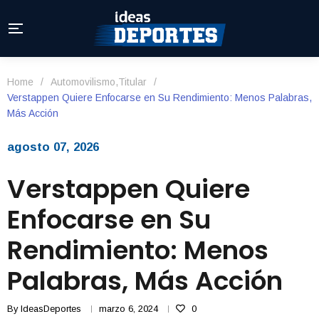
Home
/
Automovilismo
,
Titular
/
Verstappen Quiere Enfocarse en Su Rendimiento: Menos Palabras,
Más Acción
agosto 07, 2026
Verstappen Quiere
Enfocarse en Su
Rendimiento: Menos
Palabras, Más Acción
By
IdeasDeportes
marzo 6, 2024
0