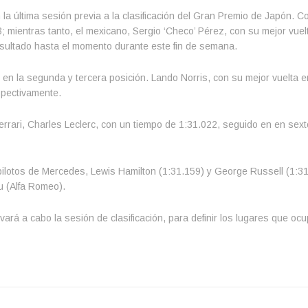
a última sesión previa a la clasificación del Gran Premio de Japón. C
 3; mientras tanto, el mexicano, Sergio ‘Checo’ Pérez, con su mejor vuel
esultado hasta el momento durante este fin de semana.
en la segunda y tercera posición. Lando Norris, con su mejor vuelta 
spectivamente.
rrari, Charles Leclerc, con un tiempo de 1:31.022, seguido en en sext
pilotos de Mercedes, Lewis Hamilton (1:31.159) y George Russell (1:31
u (Alfa Romeo).
ará a cabo la sesión de clasificación, para definir los lugares que oc