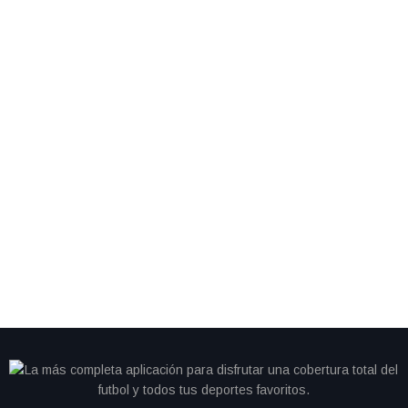
By
IdeasDeportes
marzo 17, 2026
EE.UU. honra a sus campeones de hockey antes de
la final del Clásico Mundial de Beisbol