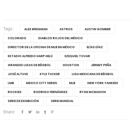
Tags:
ALEX BREGMAN
ASTROS
AUSTIN GOMBER
COLORADO
DIABLOS ROJOS DEL MÉXICO
DIRECTOR DE LA OFICINA DE MLB EN MÉXICO
ELÍAS DÍAZ
ESTADIO ALFREDO HARP HELÚ
EZEQUIEL TOVAR
GRANDES LIGAS DE BÉISBOL
HOUSTON
JEREMY PEÑA
JOSÉ ALTUVE
KYLE TUCKER
LIGA MEXICANA DE BÉISBOL
LMB
MEXICO CITY SERIES
MLB
NEW YORK YANKEES
ROCKIES
RODRIGO FERNÁNDEZ
RYAN MCMAHON
SERIE DE EXHIBICIÓN
SERIE MUNDIAL
Share: