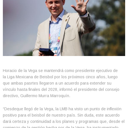
Horacio de la Vega se mantendrá como presidente ejecutivo de
la Liga Mexicana de Beisbol por los próximos cinco años, luego
que ambas pasrtes llegaron a un acuerdo para extender su
vínculo hasta finales del 2028, informó el presidente del consejo
directivo, Guillermo Murra Marroquín.
“Desdeque llegó de la Vega, la LMB ha visto un punto de inflexión
positivo para el beisbol de nuestro país. Sin duda, este acuerdo
dará certeza y continuidad a los planes y programas que, desde el
comienzo de la gestión hecha por de la Vega, ha instrumentado