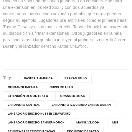
Rafaela es solo uno de varios jugadores en consideración para
una extensión en los Red Sox, y con dos acuerdos ya
concretados, parece cada vez más probable que otros puedan
seguir su ejemplo. Jugadores pre-arbitrales como el primera base
Triston Casas y el lanzador derecho Tanner Houck han expresado
su disposición a firmar extensiones. Otros jugadores en la mira
para contratos a largo plazo incluyen al jardinero izquierdo Jarren
Duran y al lanzador derecho Kutter Crawford.
Tags:
BASEBALL AMERICA
BRAYAN BELLO
CEDDANNE RAFAELA
CHRIS COTILLO
EXTENSIÓN DE CONTRATO
GRANDES LIGAS
JARDINERO CENTRAL
JARDINERO IZQUIERDO JARREN DURAN
LANZADOR DERECHO KUTTER CRAWFORD
LANZADOR DERECHO TANNER HOUCK
MASSLIVE.COM.
MLB
PRIMERA BASE TRISTON CASAS
PROMEDIO DE BATEO