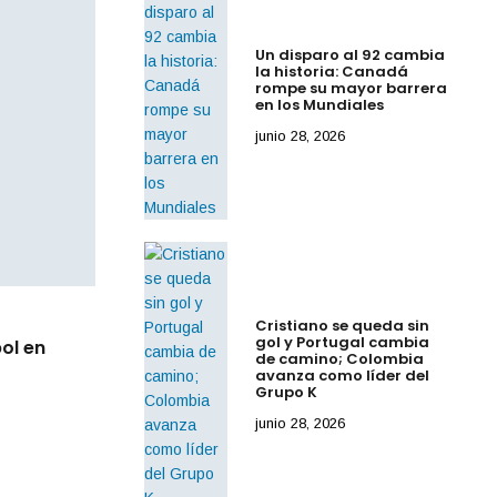
Un disparo al 92 cambia
la historia: Canadá
rompe su mayor barrera
en los Mundiales
junio 28, 2026
Cristiano se queda sin
By
IdeasDeportes
mayo 9, 2026
gol y Portugal cambia
ol en
Atlanta despide a Bobby Cox, símbolo de
de camino; Colombia
etapas más exitosas de los Braves
avanza como líder del
Grupo K
junio 28, 2026