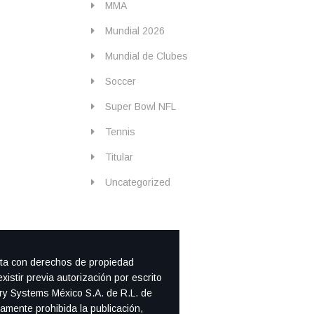
MMA
Mundial 2026
Mundial de Clubes
Soccer
Super Bowl NFL
Tennis
Titular
Uncategorized
nta con derechos de propiedad
existir previa autorización por escrito
ery Systems México S.A. de R.L. de
amente prohibida la publicación,