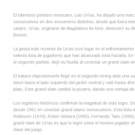
El talentoso pelotero mexicano, Luis Urías, ha dejado una marc
consecutivos en dos encuentros distintos, desde que fuera int
canjes. Urías, originario de Magdalena de Kino, demostró su de
Boston.
La gesta más reciente de Urías tuvo lugar en el enfrentamiento
selecta lista de jugadores que han alcanzado esta hazaña. En el
el segundo partido, dejó su huella al conectar un grand slam en
El batazo impresionante llegó en el segundo inning ante una cut
elevó hacia el lado izquierdo del jardín central y voló hasta 
plato. Este grand slam cambió la pizarra, dando una ventaja de
Los registros históricos confirman la magnitud de este logro. D
desde 1961 en conectar grand slams consecutivos. Esta lista e
Robinson (1970), Robin Ventura (1995), Fernando Tatis (1999),
grand slam de Urías es que lo logró como el noveno jugador en
clave del juego.