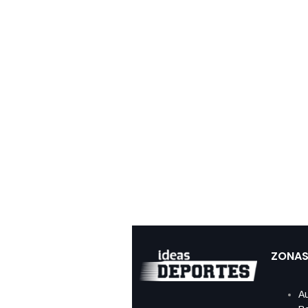
ZONA
Au