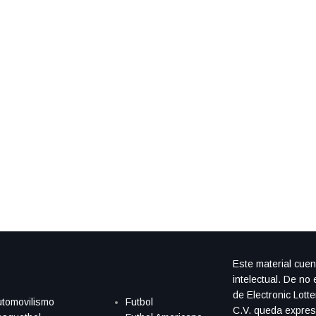
S
Este material cue
intelectual. De no 
de Electronic Lott
tomovilismo
Futbol
C.V. queda expres