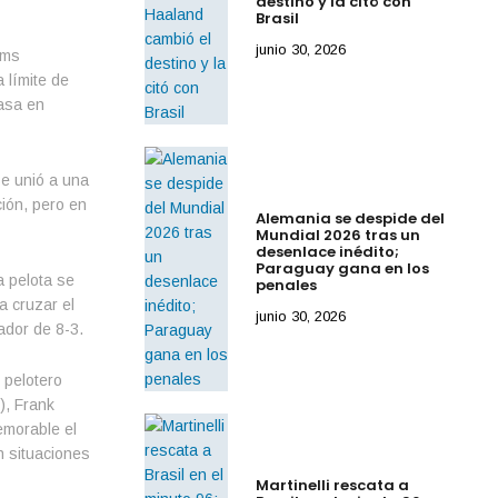
destino y la citó con
Brasil
junio 30, 2026
ams
 límite de
casa en
se unió a una
ción, pero en
Alemania se despide del
Mundial 2026 tras un
desenlace inédito;
Paraguay gana en los
a pelota se
penales
a cruzar el
junio 30, 2026
ador de 8-3.
 pelotero
), Frank
emorable el
n situaciones
Martinelli rescata a