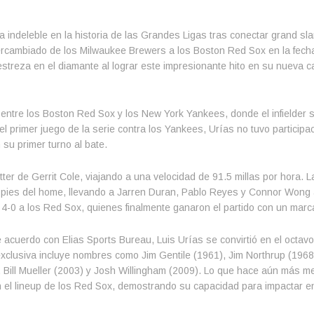
a indeleble en la historia de las Grandes Ligas tras conectar grand sl
ercambiado de los Milwaukee Brewers a los Boston Red Sox en la fecha
streza en el diamante al lograr este impresionante hito en su nueva 
 entre los Boston Red Sox y los New York Yankees, donde el infielder 
 primer juego de la serie contra los Yankees, Urías no tuvo participa
 su primer turno al bate.
ter de Gerrit Cole, viajando a una velocidad de 91.5 millas por hora. L
404 pies del home, llevando a Jarren Duran, Pablo Reyes y Connor Wong 
 4-0 a los Red Sox, quienes finalmente ganaron el partido con un marc
e acuerdo con Elias Sports Bureau, Luis Urías se convirtió en el octavo
xclusiva incluye nombres como Jim Gentile (1961), Jim Northrup (1968
 Bill Mueller (2003) y Josh Willingham (2009). Lo que hace aún más m
 el lineup de los Red Sox, demostrando su capacidad para impactar e