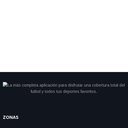
By
IdeasDeportes
marzo 17, 2026
EE.UU. honra a sus campeones de hockey antes de
la final del Clásico Mundial de Beisbol
ZONAS