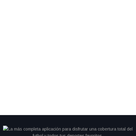
By
IdeasDeportes
marzo 17, 2026
EE.UU. honra a sus campeones de hockey antes de
la final del Clásico Mundial de Beisbol