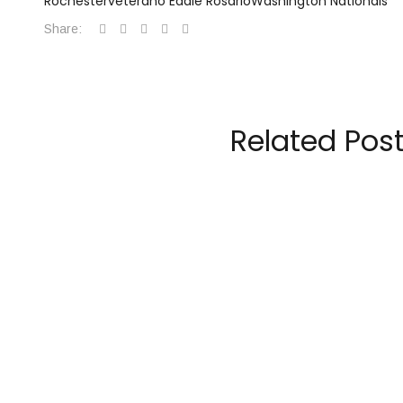
Rochester
veterano Eddie Rosario
Washington Nationals
Share:
Related Pos