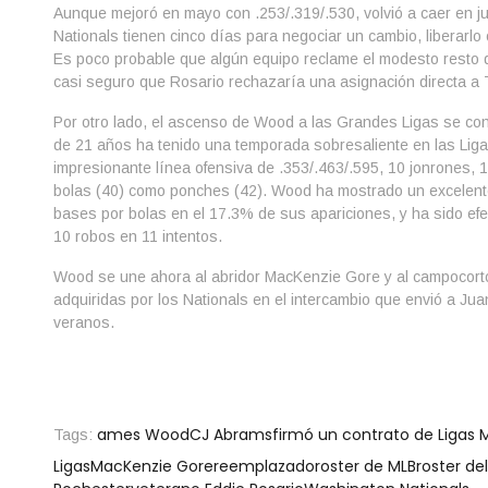
Aunque mejoró en mayo con .253/.319/.530, volvió a caer en ju
Nationals tienen cinco días para negociar un cambio, liberarlo 
Es poco probable que algún equipo reclame el modesto resto d
casi seguro que Rosario rechazaría una asignación directa a T
Por otro lado, el ascenso de Wood a las Grandes Ligas se conf
de 21 años ha tenido una temporada sobresaliente en las Lig
impresionante línea ofensiva de .353/.463/.595, 10 jonrones, 
bolas (40) como ponches (42). Wood ha mostrado un excelente 
bases por bolas en el 17.3% de sus apariciones, y ha sido efe
10 robos en 11 intentos.
Wood se une ahora al abridor MacKenzie Gore y al campocort
adquiridas por los Nationals en el intercambio que envió a Ju
veranos.
ames Wood
CJ Abrams
firmó un contrato de Ligas
Tags:
Ligas
MacKenzie Gore
reemplazado
roster de MLB
roster del