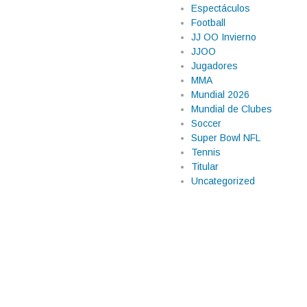
Espectáculos
Football
JJ OO Invierno
JJOO
Jugadores
MMA
Mundial 2026
Mundial de Clubes
Soccer
Super Bowl NFL
Tennis
Titular
Uncategorized
illiam Contreras
entras busca la
l dugout de los Cerveceros de
jonrón y fue pieza clave en la
terminar el encuentro dejó claro