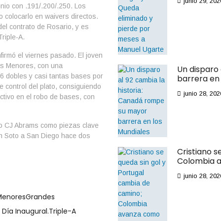
junio 29, 202
nio con .191/.200/.250. Los
o colocarlo en waivers directos.
el contrato de Rosario, y es
riple-A.
irmó el viernes pasado. El joven
as Menores, con una
Un disparo
16 dobles y casi tantas bases por
barrera en 
control del plato, consiguiendo
junio 28, 202
ctivo en el robo de bases, con
o CJ Abrams como piezas clave
an Soto a San Diego hace dos
Cristiano s
Colombia a
junio 28, 202
 Menores
Grandes
 Día Inaugural.
Triple-A