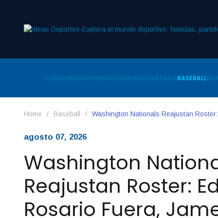
JUGADORES
AUTOMOVILISMO
BASQUETBALL
BASEBALL
BOX
Home
/
Baseball
/
Washington Nationals Reajustan Roster
agosto 07, 2026
Washington Nationa
Reajustan Roster: E
Rosario Fuera, Ja