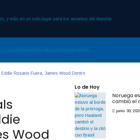
 / LUCHA
SOCCER
FOOTBALL
TENNIS
DEPORTES
: Eddie Rosario Fuera, James Wood Dentro
Lo de Hoy
Noruega es
ls
cambió el d
junio 30, 202
ddie
mes Wood