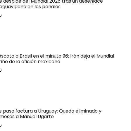
e despide del Mundial 2026 tras un desenlace
raguay gana en los penales
6
escata a Brasil en el minuto 96; Irán deja el Mundial
riño de la afición mexicana
6
le pasa factura a Uruguay: Queda eliminado y
 meses a Manuel Ugarte
6