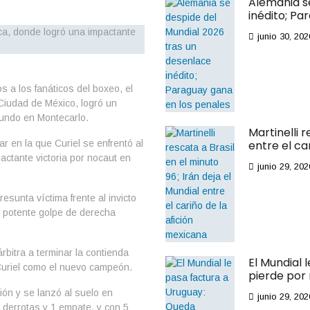
Alemania s
inédito; Pa
junio 30, 202
 a los fanáticos del boxeo, el
 Ciudad de México, logró un
mundo en Montecarlo.
Martinelli r
r en la que Curiel se enfrentó al
entre el ca
actante victoria por nocaut en
junio 29, 202
esunta víctima frente al invicto
n potente golpe de derecha
árbitra a terminar la contienda
El Mundial 
Curiel como el nuevo campeón.
pierde por
ión y se lanzó al suelo en
junio 29, 202
4 derrotas y 1 empate, y con 5