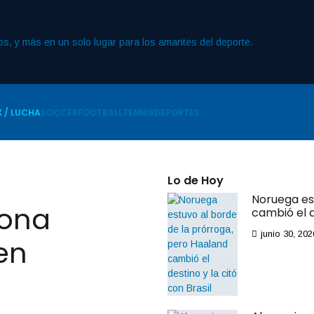
 / LUCHA
SOCCER
FOOTBALL
TENNIS
DEPORTES
Lo de Hoy
Noruega es
rona
cambió el d
junio 30, 202
en