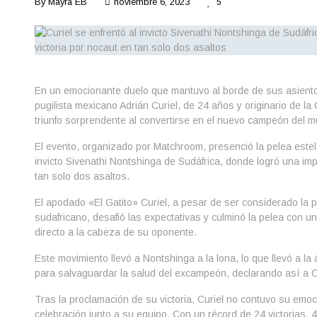
By
Mayra EB
noviembre 6, 2023
5
En un emocionante duelo que mantuvo al borde de sus asientos
pugilista mexicano Adrián Curiel, de 24 años y originario de la
triunfo sorprendente al convertirse en el nuevo campeón del 
El evento, organizado por Matchroom, presenció la pelea estela
invicto Sivenathi Nontshinga de Sudáfrica, donde logró una imp
tan solo dos asaltos.
El apodado «El Gatito» Curiel, a pesar de ser considerado la pr
sudafricano, desafió las expectativas y culminó la pelea con u
directo a la cabeza de su oponente.
Este movimiento llevó a Nontshinga a la lona, lo que llevó a la 
para salvaguardar la salud del excampeón, declarando así a 
Tras la proclamación de su victoria, Curiel no contuvo su emoc
celebración junto a su equipo. Con un récord de 24 victorias, 