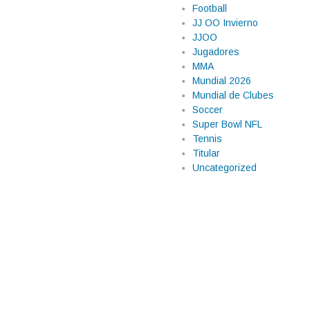
Football
JJ OO Invierno
JJOO
Jugadores
MMA
 Culiacán tras
Mundial 2026
Mundial de Clubes
Soccer
e miércoles, pero lejos de los
Super Bowl NFL
naloa, por elementos de la Policía
Tennis
ciario de Aguaruto, según
Titular
Uncategorized
udadana. El Registro Nacional […]