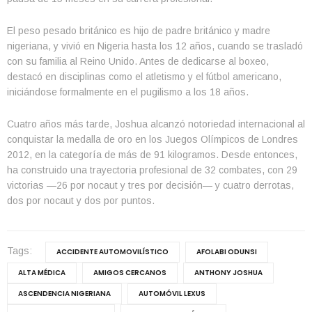
El peso pesado británico es hijo de padre británico y madre
nigeriana, y vivió en Nigeria hasta los 12 años, cuando se trasladó
con su familia al Reino Unido. Antes de dedicarse al boxeo,
destacó en disciplinas como el atletismo y el fútbol americano,
iniciándose formalmente en el pugilismo a los 18 años.
Cuatro años más tarde, Joshua alcanzó notoriedad internacional al
conquistar la medalla de oro en los Juegos Olímpicos de Londres
2012, en la categoría de más de 91 kilogramos. Desde entonces,
ha construido una trayectoria profesional de 32 combates, con 29
victorias —26 por nocaut y tres por decisión— y cuatro derrotas,
dos por nocaut y dos por puntos.
Tags:
ACCIDENTE AUTOMOVILÍSTICO
AFOLABI ODUNSI
ALTA MÉDICA
AMIGOS CERCANOS
ANTHONY JOSHUA
ASCENDENCIA NIGERIANA
AUTOMÓVIL LEXUS