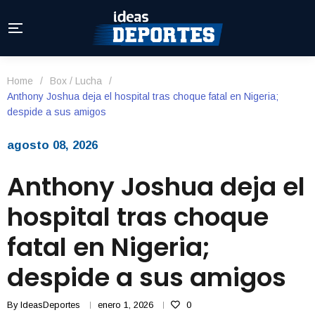
Home
/
Box / Lucha
/
Anthony Joshua deja el hospital tras choque fatal en Nigeria;
despide a sus amigos
agosto 08, 2026
Anthony Joshua deja el
hospital tras choque
fatal en Nigeria;
despide a sus amigos
By
IdeasDeportes
enero 1, 2026
0