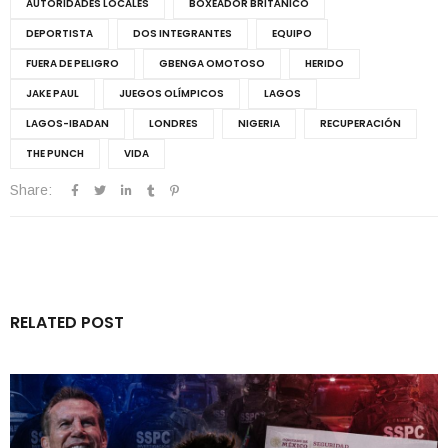
AUTORIDADES LOCALES
BOXEADOR BRITÁNICO
DEPORTISTA
DOS INTEGRANTES
EQUIPO
FUERA DE PELIGRO
GBENGA OMOTOSO
HERIDO
JAKE PAUL
JUEGOS OLÍMPICOS
LAGOS
LAGOS-IBADAN
LONDRES
NIGERIA
RECUPERACIÓN
THE PUNCH
VIDA
Share:
RELATED POST