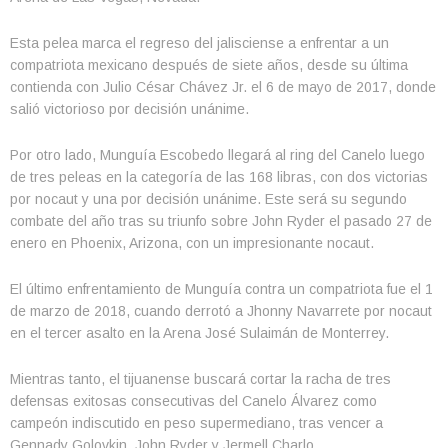
Esta pelea marca el regreso del jalisciense a enfrentar a un
compatriota mexicano después de siete años, desde su última
contienda con Julio César Chávez Jr. el 6 de mayo de 2017, donde
salió victorioso por decisión unánime.
Por otro lado, Munguía Escobedo llegará al ring del Canelo luego
de tres peleas en la categoría de las 168 libras, con dos victorias
por nocaut y una por decisión unánime. Este será su segundo
combate del año tras su triunfo sobre John Ryder el pasado 27 de
enero en Phoenix, Arizona, con un impresionante nocaut.
El último enfrentamiento de Munguía contra un compatriota fue el 1
de marzo de 2018, cuando derrotó a Jhonny Navarrete por nocaut
en el tercer asalto en la Arena José Sulaimán de Monterrey.
Mientras tanto, el tijuanense buscará cortar la racha de tres
defensas exitosas consecutivas del Canelo Álvarez como
campeón indiscutido en peso supermediano, tras vencer a
Gennady Golovkin, John Ryder y Jermell Charlo.