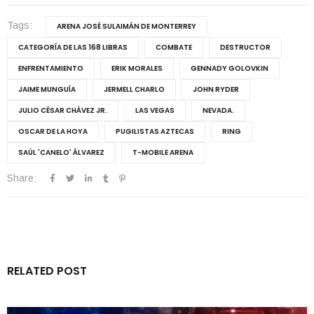
Tags:
ARENA JOSÉ SULAIMÁN DE MONTERREY
CATEGORÍA DE LAS 168 LIBRAS
COMBATE
DESTRUCTOR
ENFRENTAMIENTO
ERIK MORALES
GENNADY GOLOVKIN
JAIME MUNGUÍA
JERMELL CHARLO
JOHN RYDER
JULIO CÉSAR CHÁVEZ JR.
LAS VEGAS
NEVADA.
OSCAR DE LA HOYA
PUGILISTAS AZTECAS
RING
SAÚL 'CANELO' ÁLVAREZ
T-MOBILE ARENA
Share:
RELATED POST