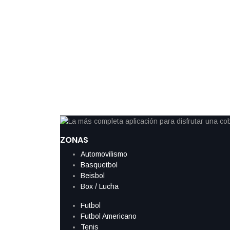
Breve triunfo de Omar Chávez ante ri
San Luis Potosí deja críticas
La función de boxeo celebrada en San Luis Potosí estuvo mar
generaron una reacción negativa entre los asistentes, particu
protagonizado por Omar Chávez, hijo menor de Julio César C
como respaldo previo a la estelar de su hermano Julio César 
anticipada […]
ZONAS
Automovilismo
Basquetbol
Beisbol
Box / Lucha
Futbol
Futbol Americano
Tenis