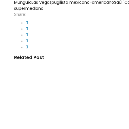
Munguía
Las Vegas
pugilista mexicano-americano
Saúl 'C
supermediano
Share:
Related Post
By
IdeasDeportes
mayo 21, 2026
Omar Chávez termina en penal de Culi
de la Policía Estatal
El nombre de Omar Chávez volvió a sacudir la escena pública e
cuadriláteros. El boxeador mexicano fue detenido en Culiacán,
Policía Estatal Preventiva y trasladado posteriormente al Cent
según información oficial de la Secretaría de Seguridad y Prot
Nacional […]