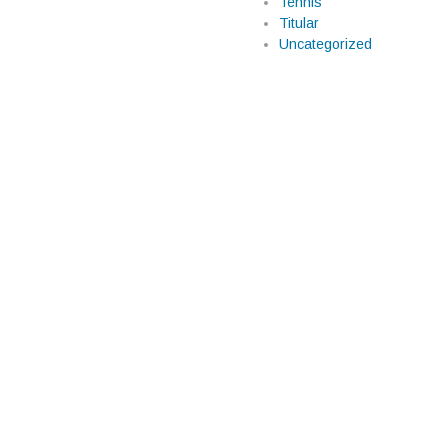
Tennis
Titular
Uncategorized
 Místico reveló la
nvitados inesperados. Integrantes
o durante la cartelera estelar
tintos videos difundidos en
 en la Ciudad de México por […]
 Fallece“El Zar del
 reconocidas en la narración y
nalista y exsecretario ejecutivo
aunque en algunos reportes
 […]