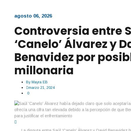
agosto 06, 2026
Controversia entre 
‘Canelo’ Álvarez y D
Benavidez por posib
millonaria
By
Mayra EB
marzo 21, 2024
0
La disputa entre Saúl ‘Canelo’ Álvarez y David Benavidez 