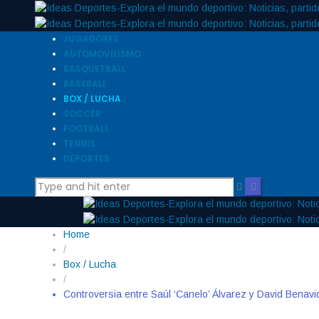
JUGADORES
AUTOMOVILISMO
BASQUETBALL
BASEBALL
BOX / LUCHA
SOCCER
FOOTBALL
TENNIS
DEPORTES
Home
/
Box / Lucha
/
Controversia entre Saúl ‘Canelo’ Álvarez y David Benavid