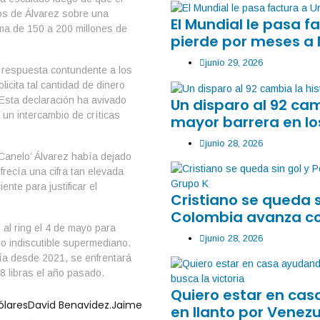
os de Álvarez sobre una
El Mundial le pasa 
ma de 150 a 200 millones de
pierde por meses a
junio 29, 2026
 respuesta contundente a los
icita tal cantidad de dinero
 Esta declaración ha avivado
Un disparo al 92 ca
un intercambio de críticas
mayor barrera en lo
junio 28, 2026
Canelo’ Álvarez había dejado
frecía una cifra tan elevada
nte para justificar el
Cristiano se queda 
Colombia avanza co
 al ring el 4 de mayo para
junio 28, 2026
lo indiscutible supermediano.
ía desde 2021, se enfrentará
8 libras el año pasado.
Quiero estar en ca
ólares
David Benavidez.
Jaime
en llanto por Venezu