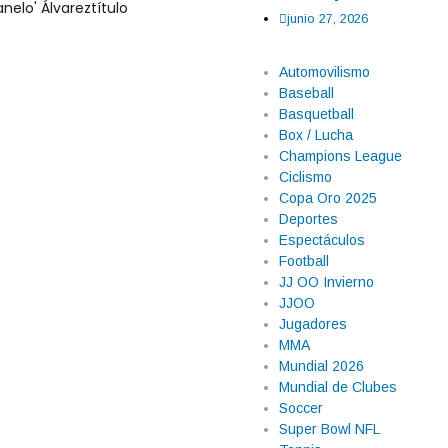
anelo' Álvarez
título
junio 27, 2026
Automovilismo
Baseball
Basquetball
Box / Lucha
Champions League
Ciclismo
Copa Oro 2025
Deportes
Espectáculos
Football
acán tras operativo
JJ OO Invierno
JJOO
Jugadores
ste miércoles, pero lejos de los
MMA
 Sinaloa, por elementos de la
Mundial 2026
ro Penitenciario de Aguaruto,
Mundial de Clubes
ección Ciudadana. El Registro
Soccer
Super Bowl NFL