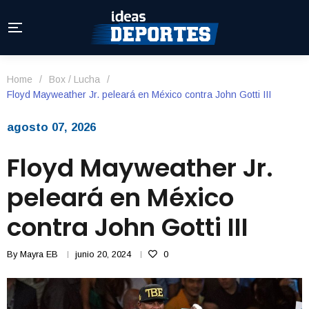
Home
/
Box / Lucha
/
Floyd Mayweather Jr. peleará en México contra John Gotti III
agosto 07, 2026
Floyd Mayweather Jr.
peleará en México
contra John Gotti III
By
Mayra EB
junio 20, 2024
0