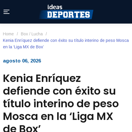
Home
/
Box / Lucha
/
Kenia Enríquez defiende con éxito su título interino de peso Mosca
en la ‘Liga MX de Box’
agosto 06, 2026
Kenia Enríquez
defiende con éxito su
título interino de peso
Mosca en la ‘Liga MX
de Box’