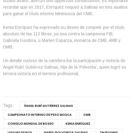
octavo asalto, aterrizó dos uppercuts consecutivos. Es importante
recordar que en 2017, Enríquez noqueó a Salinas en tres asaltos
para ganar el título interino Minimosca del CMB.
Kenia Enríquez ha expresado su deseo de competir por el título
absoluto de las 112 libras, ya sea contra la campeona FIB,
Gabriela Fundora, o Marlen Esparza, monarca de CMB, AMB y
OMB.
Un detalle curioso de la cartelera fue la participación y victoria de
Ángel Rubí Gutiérrez Salinas, hija de la ‘Polvorita’, quien logró su
tercera victoria en el terreno profesional.
Tags:
ÁNGEL RUBÍ GUTIÉRREZ SALINAS
CAMPEONATO INTERINO DE PESO MOSCA
CMB
CONSEJO MUNDIAL DE BOXEO
KENIA ENRÍQUEZ
LIGA MX DE BOX
MARÍA ‘POLVORITA’ SALINAS
TM BOXING