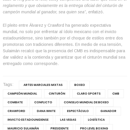
reglamento y que obviamente es la entrega oficial del cinturón de
campeón mundial al ganador, sea quien sea”,
enfatizó.
El pleito entre Álvarez y Crawford ha generado expectativa
mundial, no solo por enfrentar al ídolo mexicano con el invicto
estadounidense, sino también por el choque de estilos entre dos
promotoras con tradiciones diferentes. En medio de esa tensión,
Sulaimán recalcó que la presencia del CMB es indispensable para
dar validez a la contienda y garantizar que el cinturón mundial sea
entregado como corresponde.
Tags:
ARTES MARCIALES MIXTAS
BOXEO
CAMPEÓN MUNDIAL
CINTURÓN
CLARO SPORTS
CMB
COMBATE
CONFLICTO
CONSEJO MUNDIAL DE BOXEO
CRAWFORD
DANA WHITE
ESPECTÁCULO
GANADOR
INVICTO ESTADOUNIDENSE
LAS VEGAS
LOGÍSTICA
MAURICIO SULAIMÁN
PRESIDENTE
PRO LEVEL BOXING