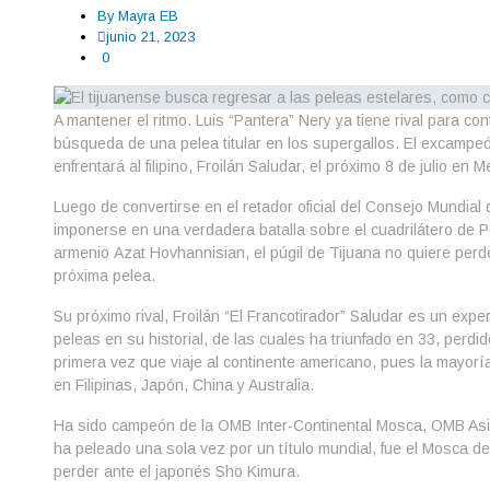
By
Mayra EB
junio 21, 2023
0
A mantener el ritmo. Luis “Pantera” Nery ya tiene rival para co
búsqueda de una pelea titular en los supergallos. El excampe
enfrentará al filipino, Froilán Saludar, el próximo 8 de julio en
Luego de convertirse en el retador oficial del Consejo Mundial 
imponerse en una verdadera batalla sobre el cuadrilátero de P
armenio Azat Hovhannisian, el púgil de Tijuana no quiere perder
próxima pelea.
Su próximo rival, Froilán “El Francotirador” Saludar es un ex
peleas en su historial, de las cuales ha triunfado en 33, perdi
primera vez que viaje al continente americano, pues la mayorí
en Filipinas, Japón, China y Australia.
Ha sido campeón de la OMB Inter-Continental Mosca, OMB Asi
ha peleado una sola vez por un título mundial, fue el Mosca de
perder ante el japonés Sho Kimura.