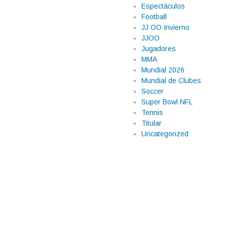
Espectáculos
Football
JJ OO Invierno
JJOO
Jugadores
MMA
Mundial 2026
Mundial de Clubes
Soccer
Super Bowl NFL
Tennis
Titular
Uncategorized
 Culiacán tras
e miércoles, pero lejos de los
naloa, por elementos de la Policía