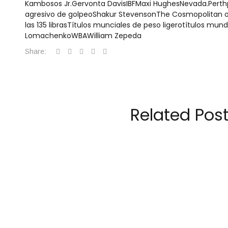
Kambosos Jr.
Gervonta Davis
IBF
Maxi Hughes
Nevada.
Perth
agresivo de golpeo
Shakur Stevenson
The Cosmopolitan o
las 135 libras
Títulos munciales de peso ligero
títulos mund
Lomachenko
WBA
William Zepeda
Share:
Related Pos