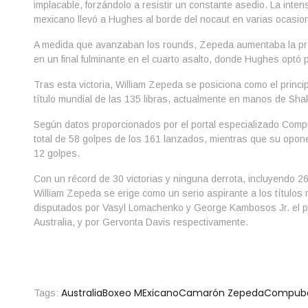
implacable, forzándolo a resistir un constante asedio. La inten
mexicano llevó a Hughes al borde del nocaut en varias ocasio
A medida que avanzaban los rounds, Zepeda aumentaba la pre
en un final fulminante en el cuarto asalto, donde Hughes optó p
Tras esta victoria, William Zepeda se posiciona como el princip
título mundial de las 135 libras, actualmente en manos de Sh
Según datos proporcionados por el portal especializado Com
total de 58 golpes de los 161 lanzados, mientras que su opone
12 golpes.
Con un récord de 30 victorias y ninguna derrota, incluyendo 26 
William Zepeda se erige como un serio aspirante a los título
disputados por Vasyl Lomachenko y George Kambosos Jr. el p
Australia, y por Gervonta Davis respectivamente.
Australia
Boxeo MExicano
Camarón Zepeda
Compub
Tags: