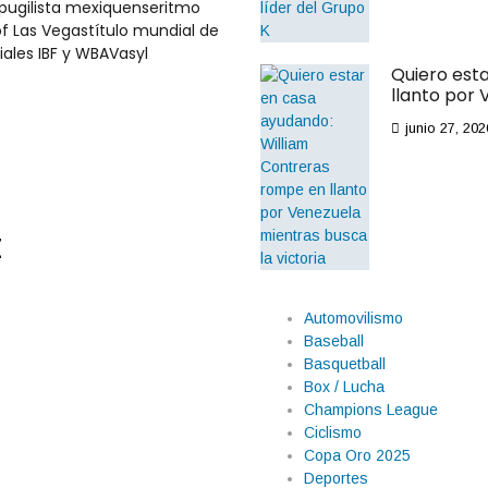
pugilista mexiquense
ritmo
f Las Vegas
título mundial de
iales IBF y WBA
Vasyl
Quiero est
llanto por 
junio 27, 202
t
Automovilismo
Baseball
Basquetball
Box / Lucha
Champions League
Ciclismo
Copa Oro 2025
Deportes