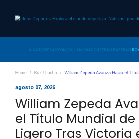
JUGADORES
AUTOMOVILISMO
BASQUETBALL
BASEBALL
BOX
Home
/
Box / Lucha
/
William Zepeda Avanza Hacia el Títul
agosto 07, 2026
William Zepeda Ava
el Título Mundial de
Ligero Tras Victoria