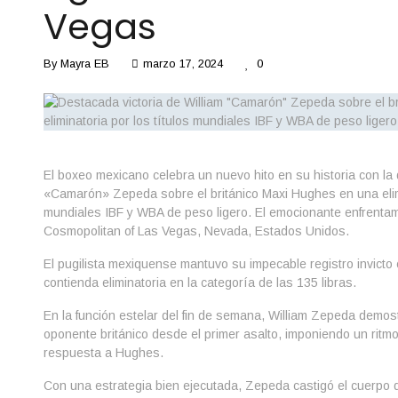
Vegas
By
Mayra EB
marzo 17, 2024
0
El boxeo mexicano celebra un nuevo hito en su historia con la 
«Camarón» Zepeda sobre el británico Maxi Hughes en una elimi
mundiales IBF y WBA de peso ligero. El emocionante enfrentam
Cosmopolitan of Las Vegas, Nevada, Estados Unidos.
El pugilista mexiquense mantuvo su impecable registro invicto 
contienda eliminatoria en la categoría de las 135 libras.
En la función estelar del fin de semana, William Zepeda demos
oponente británico desde el primer asalto, imponiendo un ritm
respuesta a Hughes.
Con una estrategia bien ejecutada, Zepeda castigó el cuerpo 