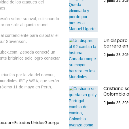
junio 29, 202
sidad de los ataques del
nes.
sión sobre su rival, culminando
or no salir al quinto round.
al contendiente para disputar el
Un disparo
akur Stevenson.
barrera en 
pubox.com, Zepeda conectó un
junio 28, 202
nte británico solo logró conectar
triunfos por la vía del nocaut,
s mundiales IBF y WBA, que serán
róximo 11 de mayo en Perth,
Cristiano s
Colombia a
junio 28, 202
ox.com
Estados Unidos
George