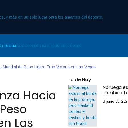
 / LUCHA
SOCCER
FOOTBALL
TENNIS
DEPORTES
o Mundial de Peso Ligero Tras Victoria en Las Vegas
Lo de Hoy
Noruega es
nza Hacia
cambió el d
junio 30, 202
 Peso
 en Las