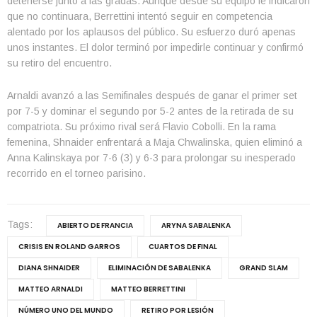
detenerse junto a las gradas. Aunque desde su equipo le indicaron
que no continuara, Berrettini intentó seguir en competencia
alentado por los aplausos del público. Su esfuerzo duró apenas
unos instantes. El dolor terminó por impedirle continuar y confirmó
su retiro del encuentro.
Arnaldi avanzó a las Semifinales después de ganar el primer set
por 7-5 y dominar el segundo por 5-2 antes de la retirada de su
compatriota. Su próximo rival será Flavio Cobolli. En la rama
femenina, Shnaider enfrentará a Maja Chwalinska, quien eliminó a
Anna Kalinskaya por 7-6 (3) y 6-3 para prolongar su inesperado
recorrido en el torneo parisino.
Tags:
ABIERTO DE FRANCIA
ARYNA SABALENKA
CRISIS EN ROLAND GARROS
CUARTOS DE FINAL
DIANA SHNAIDER
ELIMINACIÓN DE SABALENKA
GRAND SLAM
MATTEO ARNALDI
MATTEO BERRETTINI
NÚMERO UNO DEL MUNDO
RETIRO POR LESIÓN