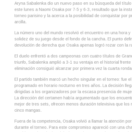
Aryna Sabalenka dio un nuevo paso en su búsqueda del título
este lunes a Naomi Osaka por 7-5 y 6-3, resultado que la instal
torneo parisino y la acerca a la posibilidad de conquistar por
arcilla.
La número uno del mundo resolvió el encuentro en una hora y
solidez de su juego desde el fondo de la cancha. El punto defin
devolución de derecha que Osaka apenas logró rozar con la r
El duelo enfrentó a dos campeonas con cuatro títulos de Gra
triunfo, Sabalenka amplió a 3-1 su ventaja en el historial frent
eliminación consiguió alcanzar por primera vez la cuarta rond
El partido también marcó un hecho singular en el torneo: fue e
programado en horario nocturno en tres años. La decisión lleg
dirigidas a los organizadores por la escasa presencia de muje
La dirección del certamen había argumentado que los encuent
mejor de tres sets, ofrecen menos duración televisiva que los
cinco mangas.
Fuera de la competencia, Osaka volvió a llamar la atención po
durante el torneo. Para este compromiso apareció con una c