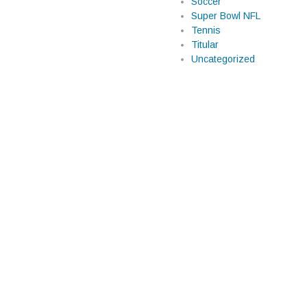
Soccer
Super Bowl NFL
Tennis
Titular
Uncategorized
lombier y se mete de
a
Ródano Alpes quedó completamente
la séptima etapa, disputada entre
lómetros. El ciclista del UAE