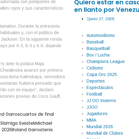
Quiero estar en ca
da adornada con pompones de
en llanto por Venezu
lles rojos y sus característicos
junio 27, 2026
llamativo. Durante la entrevista
habituales y, con el público de
Automovilismo
l Jackson. En la siguiente ronda
Baseball
eys por 6-3, 6-3 y 6-0, dejando
Basquetball
Box / Lucha
Champions League
rry ante la polaca Maja
Ciclismo
a, Chwalinska avanzó por primera
Copa Oro 2025
 rusa Anna Kalinskaya, vencedora
Deportes
os semanas hubiera pensado que
Espectáculos
ído con mi equipo”, declaró
Football
naciones previas de Coco Gauff,
JJ OO Invierno
JJOO
Jugadores
nd Garros
cuartos de final
MMA
 Slam
Iga Swiatek
Michael
Mundial 2026
s 2026
Roland Garros
tenis
Mundial de Clubes