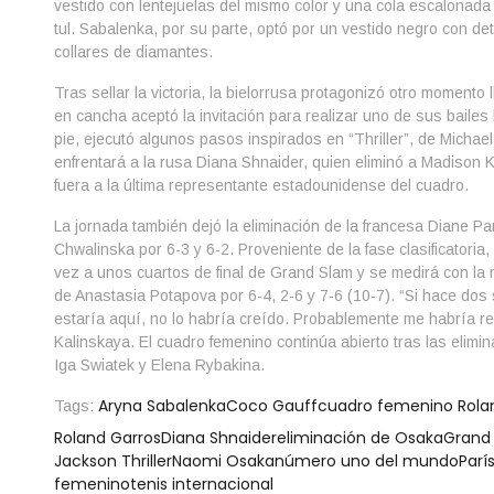
vestido con lentejuelas del mismo color y una cola escalona
tul.
Sabalenka, por su parte, optó por un vestido negro con deta
collares de diamantes.
Tras sellar la victoria, la bielorrusa protagonizó otro momento 
en cancha aceptó la invitación para realizar uno de sus bailes 
pie, ejecutó algunos pasos inspirados en “Thriller”, de Michae
enfrentará a la rusa Diana Shnaider, quien eliminó a Madison K
fuera a la última representante estadounidense del cuadro.
La jornada también dejó la eliminación de la francesa Diane Pa
Chwalinska por 6-3 y 6-2. Proveniente de la fase clasificatori
vez a unos cuartos de final de Grand Slam y se medirá con la
de Anastasia Potapova por 6-4, 2-6 y 7-6 (10-7). “Si hace d
estaría aquí, no lo habría creído. Probablemente me habría re
Kalinskaya. El cuadro femenino continúa abierto tras las elimi
Iga Swiatek y Elena Rybakina.
Aryna Sabalenka
Coco Gauff
cuadro femenino Rola
Tags:
Roland Garros
Diana Shnaider
eliminación de Osaka
Grand
Jackson Thriller
Naomi Osaka
número uno del mundo
Parí
femenino
tenis internacional