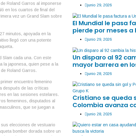
 de Roland Garros al imponerse
junio 29, 2026
ó en los cuartos de final del
 primera vez un Grand Slam sobre
El Mundial le pasa 
pierde por meses a
 27 minutos, apoyada en la
junio 29, 2026
itivo llegó con una potente
aqueta.
Un disparo al 92 ca
nd Slam cada una. Con este
mayor barrera en lo
e a la japonesa, quien pese a la
a de Roland Garros.
junio 28, 2026
l primer encuentro femenino
a después de las críticas
res en las sesiones estelares.
Cristiano se queda 
ros femeninos, disputados al
Colombia avanza co
 masculinos, que se juegan a
junio 28, 2026
r sus elecciones de vestuario
haqueta bomber dorada sobre un