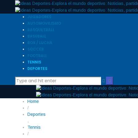
JUGADORES
AUTOMOVILISMO
BASQUETBALL
BASEBALL
BOX / LUCHA
SOCCER
FOOTBALL
TENNIS
DEPORTES
Home
/
Deportes
,
Tennis
/