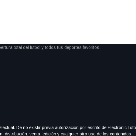
oland Garros terminó de forma
as tras una caída que le provocó
olor que quedaron registrados en
ectual. De no existir previa autorización por escrito de Electronic Lo
, distribución, venta, edición y cualquier otro uso de los contenidos.