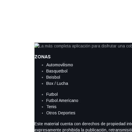
El segundo partido de la estadounidense Hailey Baptiste en R
abrupta cuando la jugadora tuvo que retirarse en silla de rued
una lesión en la rodilla izquierda, acompañada de gritos de d
redes sociales. El incidente ocurrió en el encuentro de […]
ZONAS
Automovilismo
Basquetbol
Beisbol
Box / Lucha
Futbol
Futbol Americano
Tenis
Otros Deportes
Este material cuenta con derechos de propiedad intel
expresamente prohibida la publicación, retransmisión