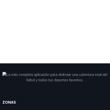
By
IdeasDeportes
marzo 24, 2026
Seattle blinda a su estrella: Smith-Njigba firma el
contrato más alto para un receptor en la NFL
ZONAS