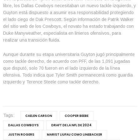
libre, los Dallas Cowboys necesitaban un nuevo tackle izquierdo, y
Guyton está dispuesto a asumir esa responsabilidad protegiendo
el lado ciego de Dak Prescott. Según información de Patrik Walker
del sitio web de los Cowboys, el novato ha estado trabajando con
Duke Manyweather, especialista en linieros ofensivos, para
realizar una transición fluida.
Aunque durante su etapa universitaria Guyton jugó principalmente
como tackle derecho, de acuerdo con PFF, de las 1,091 jugadas
que disputó, solo 70 fueron en el lado izquierdo de la línea
ofensiva. Todo indica que Tyler Smith permanecerá como guardia
izquierdo y Terence Steele como tackle derecho.
Tags:
CAELEN CARSON
COOPER BEEBE
DALLAS COWBOYS
DRAFT DE LA NFL DE 2024
JUSTIN ROGERS
MARIST LIUFAU COMO LINEBACKER