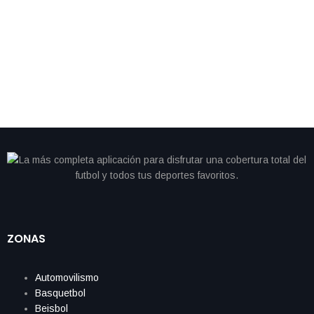
By
IdeasDeportes
marzo 24, 2026
Seattle blinda a su estrella: Smith-Njigba firma el
contrato más alto para un receptor en la NFL
ZONAS
Automovilismo
Basquetbol
Beisbol