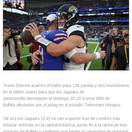
Travis Etienne acarreó el balón para 136 yardas y dos touchdowns
en el último cuarto para que los Jaguars de
Jacksonville derrotasen el domingo 25-20 a unos Bills de
Buffalo afectados por el jetlag en el estadio Tottenham Hotspur.
Tal vez los Jaguars (3-2) no van a querer irse de Londres tras
enlazar victorias en la capital británica, poner fin a la racha de tres
victorias de Buffalo y confirmar que tienen la capacidad de plantarle