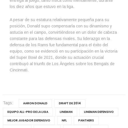
entrega al juego, tanto física como mentalmente, durante
los diez años que estuvo en la liga.
A pesar de su estatura relativamente pequeña para su
posición, Donald supo compensarla con su dinamismo y
astucia en el campo, convirtiéndose en un dolor de cabeza
constante para las defensas rivales. Su liderazgo en la
defensa de los Rams fue fundamental para el éxito del
equipo, como se evidenció en su participación en la victoria
del Super Bowl de 2021, donde su actuación crucial
contribuyó al triunfo de Los Ángeles sobre los Bengals de
Cincinnati.
Tags:
AARON DONALD
DRAFT DE 2014
EQUIPO ALL-PRO DE LA LIGA
LINEMAN
LINEMAN DEFENSIVO
MEJOR JUGADOR DEFENSIVO
NFL
PANTHERS