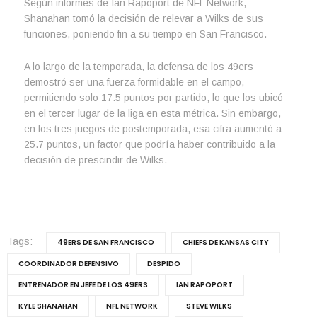
Según informes de Ian Rapoport de NFL Network,
Shanahan tomó la decisión de relevar a Wilks de sus
funciones, poniendo fin a su tiempo en San Francisco.
A lo largo de la temporada, la defensa de los 49ers
demostró ser una fuerza formidable en el campo,
permitiendo solo 17.5 puntos por partido, lo que los ubicó
en el tercer lugar de la liga en esta métrica. Sin embargo,
en los tres juegos de postemporada, esa cifra aumentó a
25.7 puntos, un factor que podría haber contribuido a la
decisión de prescindir de Wilks.
Tags:
49ERS DE SAN FRANCISCO
CHIEFS DE KANSAS CITY
COORDINADOR DEFENSIVO
DESPIDO
ENTRENADOR EN JEFE DE LOS 49ERS
IAN RAPOPORT
KYLE SHANAHAN
NFL NETWORK
STEVE WILKS