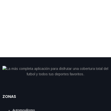
By
IdeasDeportes
marzo 24, 2026
Seattle blinda a su estrella: Smith-Njigba firma el
contrato más alto para un receptor en la NFL
ZONAS
Automovilismo