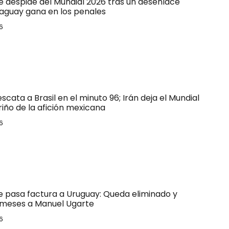
e despide del Mundial 2026 tras un desenlace
raguay gana en los penales
6
escata a Brasil en el minuto 96; Irán deja el Mundial
riño de la afición mexicana
6
le pasa factura a Uruguay: Queda eliminado y
 meses a Manuel Ugarte
6