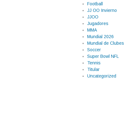
Football
JJ OO Invierno
JJOO
Jugadores
rte a Tom Brady
MMA
Mundial 2026
tórica en Nueva
Mundial de Clubes
Soccer
Super Bowl NFL
comercial para transformarse en
Tennis
olección Gucci Resort 2027, un
Titular
ternacionales del deporte y el
Uncategorized
s […]