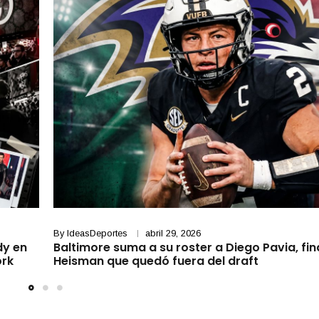
By
IdeasDeportes
abril 29, 2026
dy en
Baltimore suma a su roster a Diego Pavia, fina
ork
Heisman que quedó fuera del draft