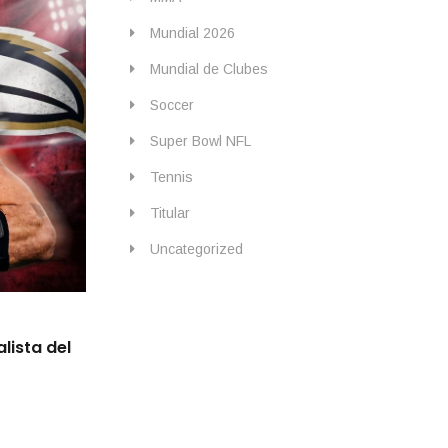
Mundial 2026
Mundial de Clubes
Soccer
Super Bowl NFL
Tennis
Titular
Uncategorized
By
IdeasDeportes
abril 25, 2026
lista del
La NFL en Río con duelo estelar: Ravens
abrirán nueva etapa en Brasil