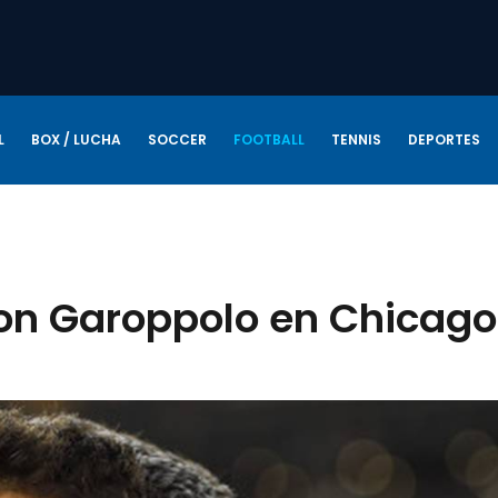
L
BOX / LUCHA
SOCCER
FOOTBALL
TENNIS
DEPORTES
con Garoppolo en Chicago