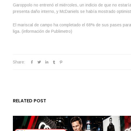
Garoppolo no entrenó el miércoles, un indicio de que no estaría
presenta daño interno, y McDaniels se había mostrado optimist
El mariscal de campo ha completado el 68% de sus pases para 1
liga. (información de Publimetro)
Share:
RELATED POST