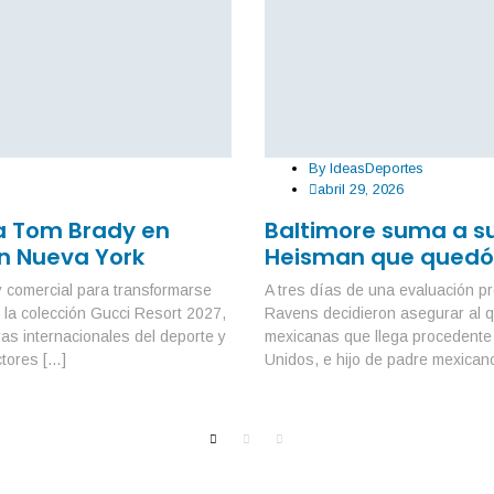
By
IdeasDeportes
abril 29, 2026
a Tom Brady en
Baltimore suma a su 
en Nueva York
Heisman que quedó 
y comercial para transformarse
A tres días de una evaluación 
 la colección Gucci Resort 2027,
Ravens decidieron asegurar al q
ras internacionales del deporte y
mexicanas que llega procedente 
ctores […]
Unidos, e hijo de padre mexicano,