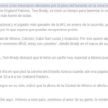
New England Patriots, Tom Brady, se tomó un tiempo para lamentar lo 
a más fuerte de todas
nacional y el jugador más ganador de la NFL se entero de lo ocurrido, 
, por lo que espera que puedan recuperarse pronto
udad de México, Cancún, Cabo San Lucas y Acapulco. Por eso quiero 
 momento difícil, estoy con ustedes”, detalló Brady en el marco de su
 Tom Brady destacó que le tiene un cariño muy especial a México pue
 día en que pisó la cancha del Estadio Azteca cuando aún era jugador
tar 33 a 8 a los Oakland Raiders.
egos en su vida, indicó que la altura de la Ciudad de México sí afect
ble aquí. Vinimos a este país, sentimos el amor de su gente, lo sent