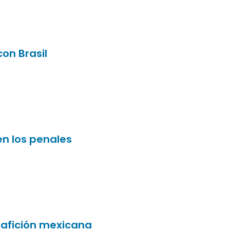
con Brasil
en los penales
la afición mexicana