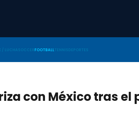
 / LUCHA
SOCCER
FOOTBALL
TENNIS
DEPORTES
iza con México tras el