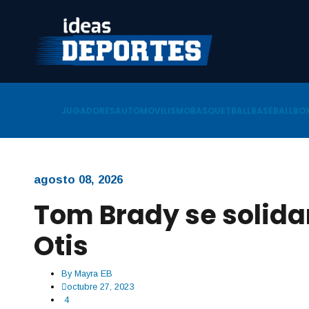
JUGADORES
AUTOMOVILISMO
BASQUETBALL
BASEBALL
BOX
agosto 08, 2026
Tom Brady se solidar
Otis
By
Mayra EB
octubre 27, 2023
4