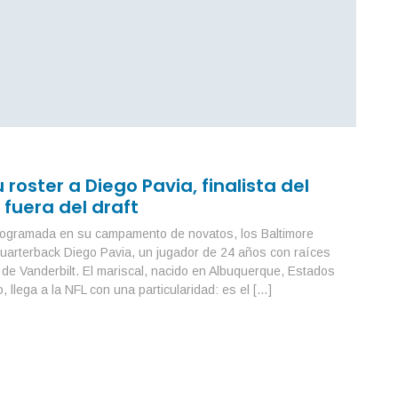
roster a Diego Pavia, finalista del
L
fuera del draft
n
programada en su campamento de novatos, los Baltimore
Rí
uarterback Diego Pavia, un jugador de 24 años con raíces
20
de Vanderbilt. El mariscal, nacido en Albuquerque, Estados
li
 llega a la NFL con una particularidad: es el […]
pa