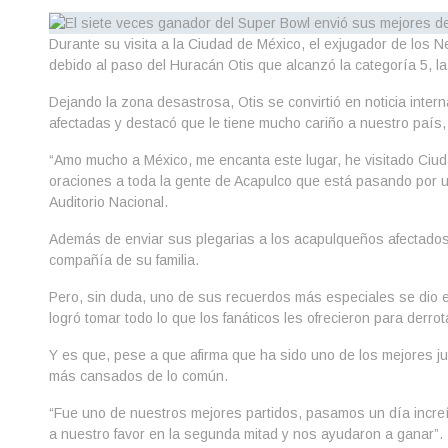
Durante su visita a la Ciudad de México, el exjugador de los 
debido al paso del Huracán Otis que alcanzó la categoría 5, l
Dejando la zona desastrosa, Otis se convirtió en noticia inter
afectadas y destacó que le tiene mucho cariño a nuestro país
“Amo mucho a México, me encanta este lugar, he visitado Ci
oraciones a toda la gente de Acapulco que está pasando por un
Auditorio Nacional.
Además de enviar sus plegarias a los acapulqueños afectados,
compañía de su familia.
Pero, sin duda, uno de sus recuerdos más especiales se dio el
logró tomar todo lo que los fanáticos les ofrecieron para derro
Y es que, pese a que afirma que ha sido uno de los mejores ju
más cansados de lo común.
“Fue uno de nuestros mejores partidos, pasamos un día increí
a nuestro favor en la segunda mitad y nos ayudaron a ganar”.