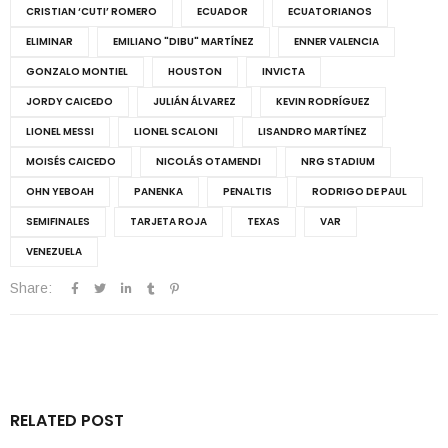
CRISTIAN ‘CUTI’ ROMERO
ECUADOR
ECUATORIANOS
ELIMINAR
EMILIANO "DIBU" MARTÍNEZ
ENNER VALENCIA
GONZALO MONTIEL
HOUSTON
INVICTA
JORDY CAICEDO
JULIÁN ÁLVAREZ
KEVIN RODRÍGUEZ
LIONEL MESSI
LIONEL SCALONI
LISANDRO MARTÍNEZ
MOISÉS CAICEDO
NICOLÁS OTAMENDI
NRG STADIUM
OHN YEBOAH
PANENKA
PENALTIS
RODRIGO DE PAUL
SEMIFINALES
TARJETA ROJA
TEXAS
VAR
VENEZUELA
Share:
RELATED POST