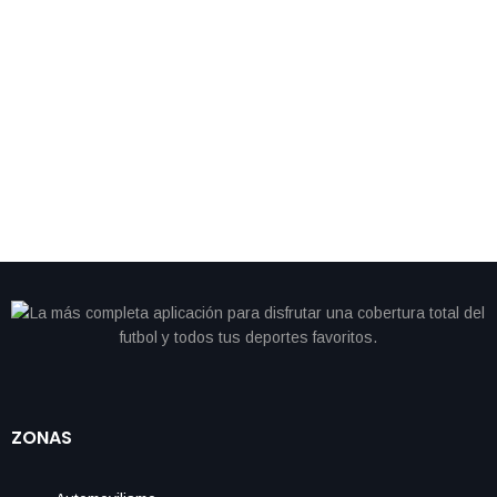
By
IdeasDeportes
junio 28, 2026
Cristiano se queda sin gol y Portugal cambia de
camino; Colombia avanza como líder del Grupo K
ZONAS