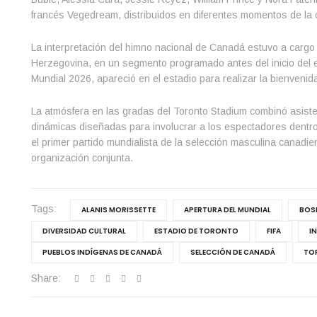
francés Vegedream, distribuidos en diferentes momentos de la
La interpretación del himno nacional de Canadá estuvo a cargo 
Herzegovina, en un segmento programado antes del inicio del en
Mundial 2026, apareció en el estadio para realizar la bienvenida o
La atmósfera en las gradas del Toronto Stadium combinó asisten
dinámicas diseñadas para involucrar a los espectadores dentr
el primer partido mundialista de la selección masculina canadie
organización conjunta.
Tags:
ALANIS MORISSETTE
APERTURA DEL MUNDIAL
BOS
DIVERSIDAD CULTURAL
ESTADIO DE TORONTO
FIFA
I
PUEBLOS INDÍGENAS DE CANADÁ
SELECCIÓN DE CANADÁ
TO
Share: