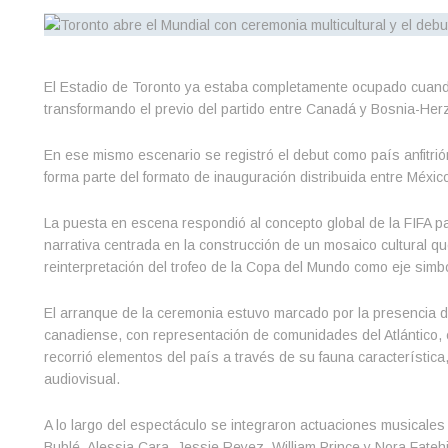
El Estadio de Toronto ya estaba completamente ocupado cuando 
transformando el previo del partido entre Canadá y Bosnia-Herze
En ese mismo escenario se registró el debut como país anfitr
forma parte del formato de inauguración distribuida entre Méxi
La puesta en escena respondió al concepto global de la FIFA p
narrativa centrada en la construcción de un mosaico cultural qu
reinterpretación del trofeo de la Copa del Mundo como eje simbó
El arranque de la ceremonia estuvo marcado por la presencia de
canadiense, con representación de comunidades del Atlántico, 
recorrió elementos del país a través de su fauna característica
audiovisual.
A lo largo del espectáculo se integraron actuaciones musicales 
Bublé, Alessia Cara, Jessie Reyez, William Prince y Nora Fatehi