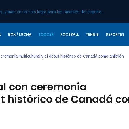
L
BOX / LUCHA
SOCCER
FOOTBALL
TENNIS
DEPORTES
eremonia multicultural y el debut histórico de Canadá como anfitrión
al con ceremonia
but histórico de Canadá c