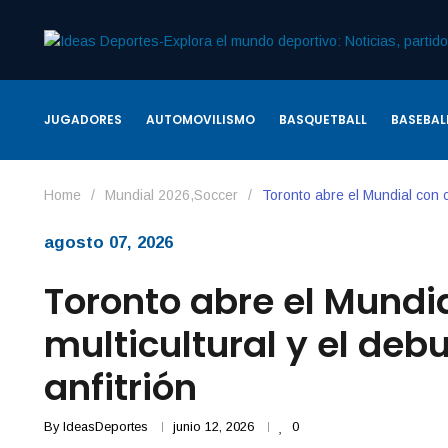
JUGADORES
AUTOMOVILISMO
BASQUETBALL
BASEBAL
Home
/
Mundial 2026
,
Soccer
/
Toronto abre el Mundial con c
agosto 07, 2026
Toronto abre el Mundi
multicultural y el de
anfitrión
By
IdeasDeportes
junio 12, 2026
0