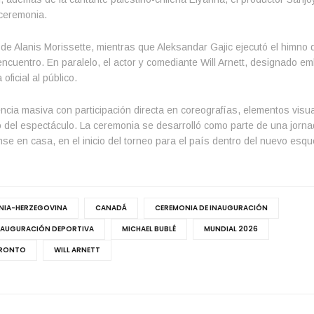
 ceremonia.
de Alanis Morissette, mientras que Aleksandar Gajic ejecutó el himno 
cuentro. En paralelo, el actor y comediante Will Arnett, designado em
ficial al público.
cia masiva con participación directa en coreografías, elementos visu
o del espectáculo. La ceremonia se desarrolló como parte de una jorn
nse en casa, en el inicio del torneo para el país dentro del nuevo esq
NIA-HERZEGOVINA
CANADÁ
CEREMONIA DE INAUGURACIÓN
NAUGURACIÓN DEPORTIVA
MICHAEL BUBLÉ
MUNDIAL 2026
RONTO
WILL ARNETT