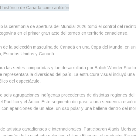
la ceremonia de apertura del Mundial 2026 tomó el control del recint
govina en el primer gran acto del torneo en territorio canadiense.
ión de la selección masculina de Canadá en una Copa del Mundo, en un
co, Estados Unidos y Canadá.
ara las sedes compartidas y fue desarrollada por Balich Wonder Studio
e representara la diversidad del país. La estructura visual incluyó una
lico del espectáculo.
 seis agrupaciones indígenas procedentes de distintas regiones del te
el Pacífico y el Ártico. Este segmento dio paso a una secuencia escén
, con apariciones de un alce, un oso polar y una ballena dentro del mo
de artistas canadienses e internacionales. Participaron Alanis Morisse
, además de la cantante palestino-chilena Elyanna, el productor Sanjoy 