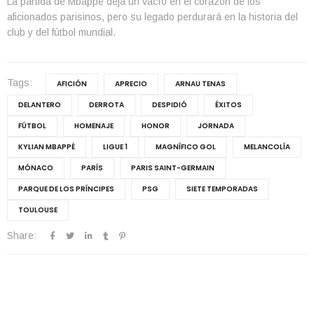
La partida de Mbappé deja un vacío en el corazón de los
aficionados parisinos, pero su legado perdurará en la historia del
club y del fútbol mundial.
Tags:
AFICIÓN
APRECIO
ARNAU TENAS
DELANTERO
DERROTA
DESPIDIÓ
ÉXITOS
FÚTBOL
HOMENAJE
HONOR
JORNADA
KYLIAN MBAPPÉ
LIGUE 1
MAGNÍFICO GOL
MELANCOLÍA
MÓNACO
PARÍS
PARIS SAINT-GERMAIN
PARQUE DE LOS PRÍNCIPES
PSG
SIETE TEMPORADAS
TOULOUSE
Share: