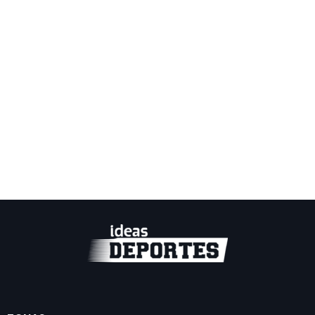
By
IdeasDeportes
junio 28, 2026
Cristiano se queda sin gol y Portugal cambia de
camino; Colombia avanza como líder del Grupo K