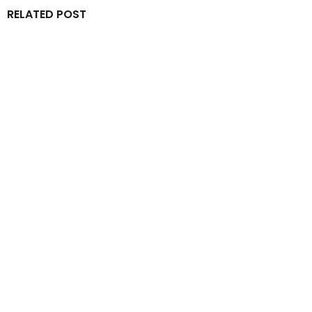
RELATED POST
By
IdeasDeportes
junio 30, 2026