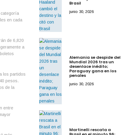
Brasil
junio 30, 2026
 categoría
ales en cada
irán de 6,820
ligeramente a
 boletos
Alemania se despide del
Mundial 2026 tras un
desenlace inédito;
Paraguay gana en los
a los partidos
penales
840 pesos.
junio 30, 2026
os de la
n entre
 mayor
Martinelli rescata a
Brasil en el minuto 96;