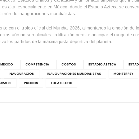
 —México, Estados Unidos y Canadá— y un formato ampliado que inclu
eo es alta, especialmente en México, donde el Estadio Azteca se convert
nfitrión de inauguraciones mundialistas.
nte con el trofeo oficial del Mundial 2026, alimentando la emoción de l
ios aún no son oficiales, la filtración permite anticipar el rango de c
ivo los partidos de la máxima justa deportiva del planeta.
 MÉXICO
COMPETENCIA
COSTOS
ESTADIO AZTECA
ESTAD
INAUGURACIÓN
INAUGURACIONES MUNDIALISTAS
MONTERREY
URALES
PRECIOS
THE ATHLETIC