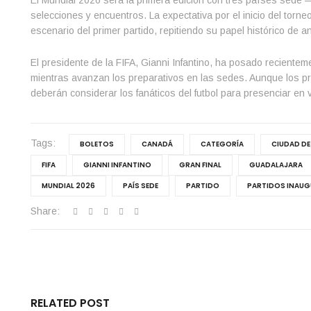
El Mundial 2026 será la primera edición con tres países sede
selecciones y encuentros. La expectativa por el inicio del torn
escenario del primer partido, repitiendo su papel histórico de a
El presidente de la FIFA, Gianni Infantino, ha posado recienteme
mientras avanzan los preparativos en las sedes. Aunque los prec
deberán considerar los fanáticos del futbol para presenciar en v
Tags:
BOLETOS
CANADÁ
CATEGORÍA
CIUDAD DE
FIFA
GIANNI INFANTINO
GRAN FINAL
GUADALAJARA
MUNDIAL 2026
PAÍS SEDE
PARTIDO
PARTIDOS INAUG
Share:
RELATED POST