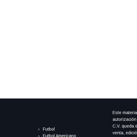
Este materia
autorización
C.V. queda e
Futbol
venta, edici
Futbol Americano