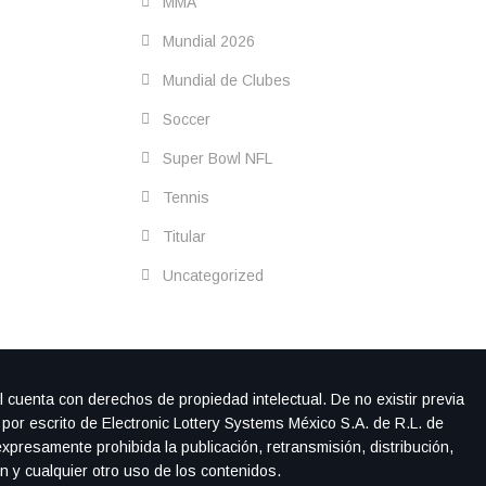
MMA
Mundial 2026
Mundial de Clubes
Soccer
Super Bowl NFL
Tennis
Titular
Uncategorized
l cuenta con derechos de propiedad intelectual. De no existir previa
 por escrito de Electronic Lottery Systems México S.A. de R.L. de
xpresamente prohibida la publicación, retransmisión, distribución,
ón y cualquier otro uso de los contenidos.