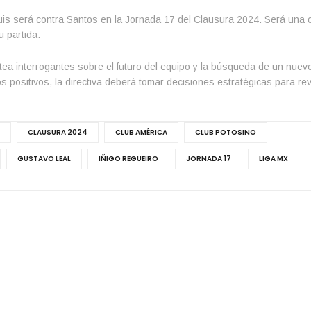
Luis será contra Santos en la Jornada 17 del Clausura 2024. Será una 
 partida.
ntea interrogantes sobre el futuro del equipo y la búsqueda de un nuevo
 positivos, la directiva deberá tomar decisiones estratégicas para revi
CLAUSURA 2024
CLUB AMÉRICA
CLUB POTOSINO
GUSTAVO LEAL
IÑIGO REGUEIRO
JORNADA 17
LIGA MX