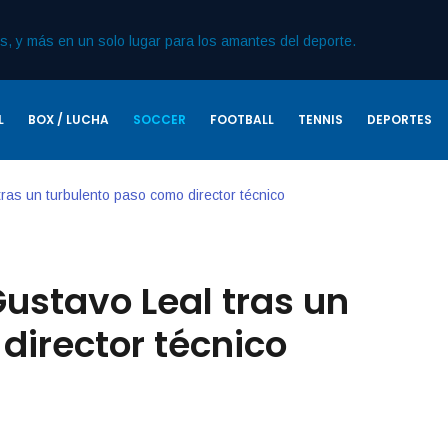
L
BOX / LUCHA
SOCCER
FOOTBALL
TENNIS
DEPORTES
tras un turbulento paso como director técnico
Gustavo Leal tras un
director técnico