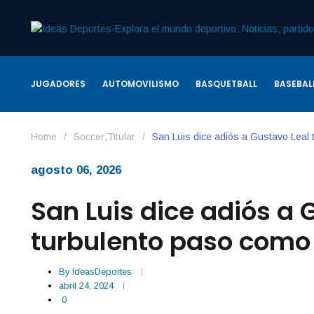
JUGADORES
AUTOMOVILISMO
BASQUETBALL
BASEBAL
Home
/
Soccer
,
Titular
/
San Luis dice adiós a Gustavo Leal 
agosto 06, 2026
San Luis dice adiós a 
turbulento paso como 
By
IdeasDeportes
abril 24, 2024
0