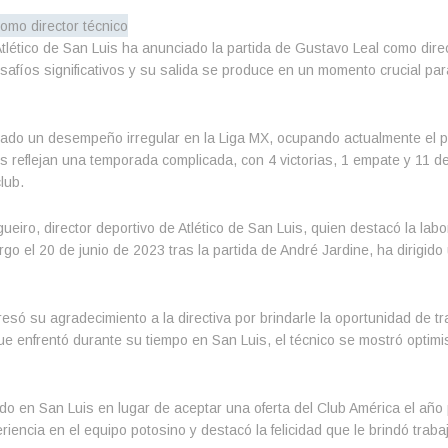
tlético de San Luis ha anunciado la partida de Gustavo Leal como direc
afíos significativos y su salida se produce en un momento crucial para
ntado un desempeño irregular en la Liga MX, ocupando actualmente el 
 reflejan una temporada complicada, con 4 victorias, 1 empate y 11 de
lub.
gueiro, director deportivo de Atlético de San Luis, quien destacó la labo
o el 20 de junio de 2023 tras la partida de André Jardine, ha dirigido 
esó su agradecimiento a la directiva por brindarle la oportunidad de tr
ue enfrentó durante su tiempo en San Luis, el técnico se mostró optimis
ido en San Luis en lugar de aceptar una oferta del Club América el año
encia en el equipo potosino y destacó la felicidad que le brindó trabaj