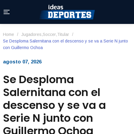
Home
/
Jugadores
,
Soccer
,
Titular
/
Se Desploma Salernitana con el descenso y se va a Serie N junto
con Guillermo Ochoa
agosto 07, 2026
Se Desploma
Salernitana con el
descenso y se va a
Serie N junto con
Guillermo Ochoa