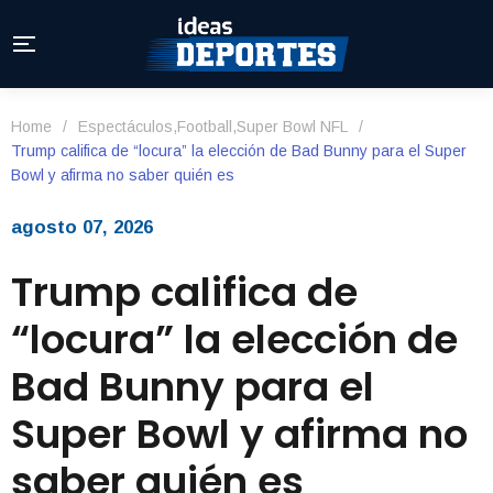
Home
/
Espectáculos
,
Football
,
Super Bowl NFL
/
Trump califica de “locura” la elección de Bad Bunny para el Super
Bowl y afirma no saber quién es
agosto 07, 2026
Trump califica de
“locura” la elección de
Bad Bunny para el
Super Bowl y afirma no
saber quién es