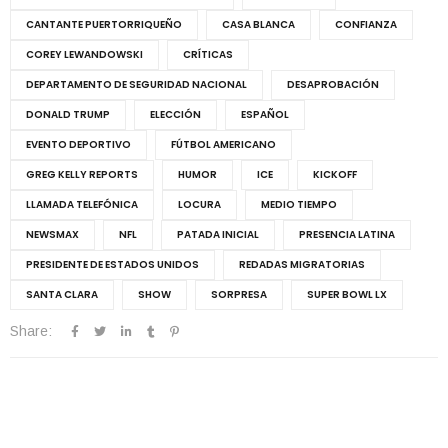
CANTANTE PUERTORRIQUEÑO
CASA BLANCA
CONFIANZA
COREY LEWANDOWSKI
CRÍTICAS
DEPARTAMENTO DE SEGURIDAD NACIONAL
DESAPROBACIÓN
DONALD TRUMP
ELECCIÓN
ESPAÑOL
EVENTO DEPORTIVO
FÚTBOL AMERICANO
GREG KELLY REPORTS
HUMOR
ICE
KICKOFF
LLAMADA TELEFÓNICA
LOCURA
MEDIO TIEMPO
NEWSMAX
NFL
PATADA INICIAL
PRESENCIA LATINA
PRESIDENTE DE ESTADOS UNIDOS
REDADAS MIGRATORIAS
SANTA CLARA
SHOW
SORPRESA
SUPER BOWL LX
Share: