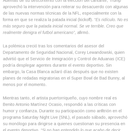
Además de su descontento con la elección del cantante, Trump
aprovechó la intervención para reiterar su desacuerdo con algunas
de las nuevas normas técnicas de la NFL, especialmente con la
forma en que se realiza la patada inicial (kickoff).
“Es ridículo. No es
más seguro que la patada inicial normal. Se ve terrible. Creo que
realmente denigra el futbol americano”,
afirmó.
La polémica creció tras los comentarios del asesor del
Departamento de Seguridad Nacional, Corey Lewandowski, quien
advirtió que el Servicio de Inmigración y Control de Aduanas (ICE)
podría desplegar agentes durante el evento deportivo. Sin
embargo, la Casa Blanca aclaró días después que no existen
planes de redadas migratorias en el Super Bowl de Bad Bunny, al
menos por el momento.
Mientras tanto, el artista puertorriqueño, cuyo nombre real es
Benito Antonio Martínez Ocasio, respondió a las críticas con
humor y confianza. Durante su participación como anfitrión en el
programa Saturday Night Live (SNL), el pasado sábado, aprovechó
su monólogo para dirigirse a quienes cuestionan su presencia en
el evento deportivo.
“Si no han entendido lo que acabo de decir,