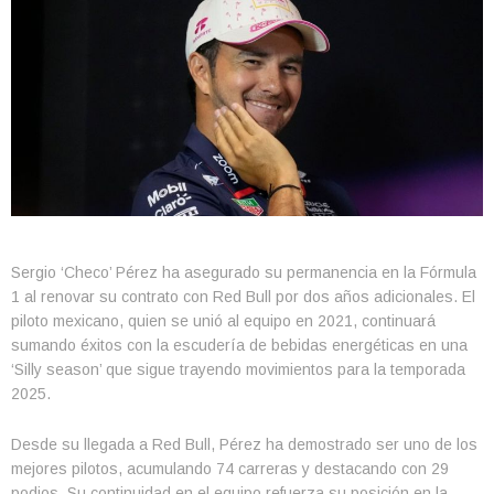
Sergio ‘Checo’ Pérez ha asegurado su permanencia en la Fórmula
1 al renovar su contrato con Red Bull por dos años adicionales. El
piloto mexicano, quien se unió al equipo en 2021, continuará
sumando éxitos con la escudería de bebidas energéticas en una
‘Silly season’ que sigue trayendo movimientos para la temporada
2025.
Desde su llegada a Red Bull, Pérez ha demostrado ser uno de los
mejores pilotos, acumulando 74 carreras y destacando con 29
podios. Su continuidad en el equipo refuerza su posición en la