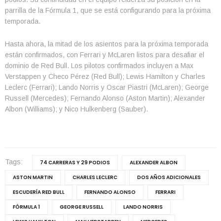
parrilla de la Fórmula 1, que se está configurando para la próxima
temporada.
Hasta ahora, la mitad de los asientos para la próxima temporada
están confirmados, con Ferrari y McLaren listos para desafiar el
dominio de Red Bull. Los pilotos confirmados incluyen a Max
Verstappen y Checo Pérez (Red Bull); Lewis Hamilton y Charles
Leclerc (Ferrari); Lando Norris y Oscar Piastri (McLaren); George
Russell (Mercedes); Fernando Alonso (Aston Martin); Alexander
Albon (Williams); y Nico Hulkenberg (Sauber).
Tags:
74 CARRERAS Y 29 PODIOS
ALEXANDER ALBON
ASTON MARTIN
CHARLES LECLERC
DOS AÑOS ADICIONALES
ESCUDERÍA RED BULL
FERNANDO ALONSO
FERRARI
FÓRMULA 1
GEORGE RUSSELL
LANDO NORRIS