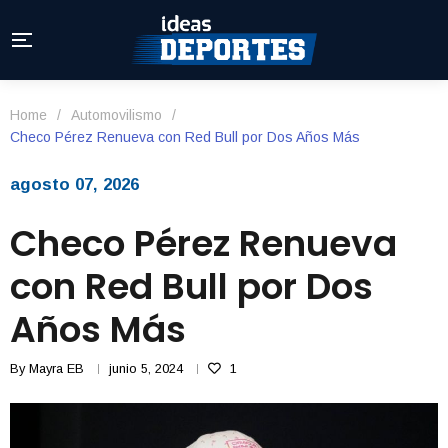
Home
/
Automovilismo
/
Checo Pérez Renueva con Red Bull por Dos Años Más
agosto 07, 2026
Checo Pérez Renueva
con Red Bull por Dos
Años Más
By
Mayra EB
junio 5, 2024
1