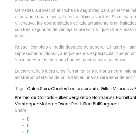
Mercedes aprovechó el coche de seguridad para poner neumá
esperando una remontada en las últimas vueltas. Sin embargo, 
Villeneuve, las oportunidades de adelantamiento eran limitadas
con tres segundos de ventaja sobre Norris, quien fue el más r
ganar.
Russell completó el podio después de superar a Piastri y Hami
impresionante. Alonso, aunque menos espectacular que en otra
sexto puesto, asegurando buenos puntos para su equipo.
La carrera dejó fuera a los Ferrari en una jornada negra, mie
mostraron destellos de brillantez en una carrera llena de acc
Calos Sainz
Charles Leclerc
circuito Gilles Villeneuve
Tags:
Premio de Canadá
Hulkenberg
Lando Norris
Lewis Hamilton
Verstappen
McLaren
Oscar Piastri
Red Bull
Sargeant
Share: