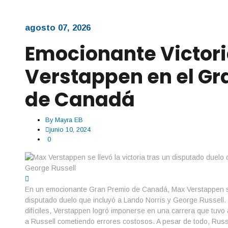
agosto 07, 2026
Emocionante Victori
Verstappen en el Gr
de Canadá
By
Mayra EB
junio 10, 2024
0
En un emocionante Gran Premio de Canadá, Max Verstappen se l
disputado duelo que incluyó a Lando Norris y George Russell. B
difíciles, Verstappen logró imponerse en una carrera que tuvo a
a Russell cometiendo errores costosos. A pesar de todo, Russ