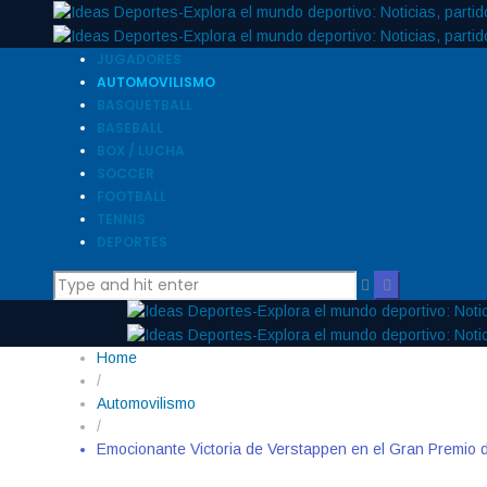
JUGADORES
AUTOMOVILISMO
BASQUETBALL
BASEBALL
BOX / LUCHA
SOCCER
FOOTBALL
TENNIS
DEPORTES
Home
/
Automovilismo
/
Emocionante Victoria de Verstappen en el Gran Premio