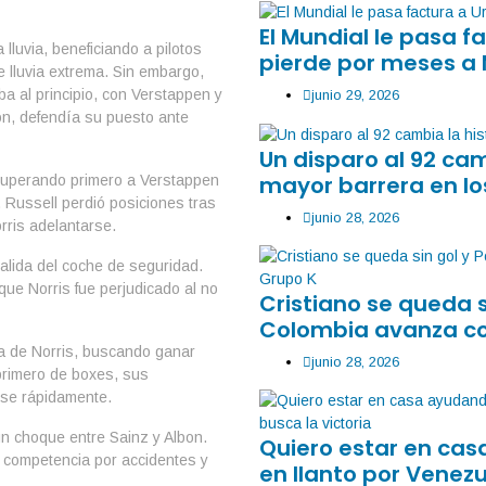
El Mundial le pasa 
lluvia, beneficiando a pilotos
pierde por meses a
lluvia extrema. Sin embargo,
ba al principio, con Verstappen y
junio 29, 2026
ón, defendía su puesto ante
Un disparo al 92 ca
mayor barrera en lo
 superando primero a Verstappen
 Russell perdió posiciones tras
junio 28, 2026
rris adelantarse.
alida del coche de seguridad.
que Norris fue perjudicado al no
Cristiano se queda 
Colombia avanza co
da de Norris, buscando ganar
junio 28, 2026
primero de boxes, sus
rse rápidamente.
un choque entre Sainz y Albon.
Quiero estar en ca
la competencia por accidentes y
en llanto por Venezu