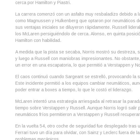
cerca por Hamilton y Piastri.
La carrera comenzó con un asfalto muy resbaladizo debido a la 
como Magnussen y Hulkenberg que optaron por neumáticos de 
sus ventajas iniciales se diluyeron rápidamente. Russell lidera
los McLaren persiguiéndolo de cerca. Alonso, en quinta posici
Hamilton con habilidad.
A medida que la pista se secaba, Norris mostró su destreza,
y luego a Russell con maniobras impresionantes. No obstante,
un error en una escapatoria, lo que permitió a Verstappen y No
El caos continuó cuando Sargeant se estrelló, provocando la s
Este incidente permitió a los equipos cambiar neumáticos, aun
poder entrar a boxes a tiempo, lo que le costó el liderazgo.
McLaren intentó una estrategia arriesgada al retrasar la para
tiempo sobre Verstappen y Russell. Aunque Norris logró salir 
neumáticos fríos permitieron a Verstappen y Russell recupera
En la vuelta 54, otro coche de seguridad fue desplegado tras 
Ferrari tuvo un día para olvidar, con Sainz y Leclerc fuera de 
problemas mecánicos.