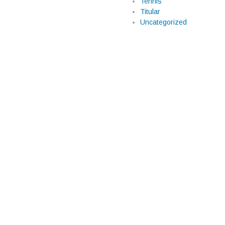
Tennis
Titular
Uncategorized
historia en Mónaco
o
ac en la zona de puntos de la
. Cuando parecía que la
, una sanción de 10 segundos
io Pérez […]
s equipos de F1 pese
arias escuderías de la Fórmula
tes sobre el interés de más de