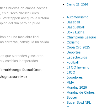
junio 27, 2026
ticos nuevos en ambos coches,
en el seco circuito Gilles
Automovilismo
. Verstappen aseguró la victoria
Baseball
ápido del día pero no pudo
Basquetball
Box / Lucha
lton en una maniobra final
Champions League
s carreras, consiguió un sólido
Ciclismo
Copa Oro 2025
Deportes
ntras que Mercedes y McLaren
Espectáculos
ión y cambios inesperados.
Football
JJ OO Invierno
Ferrari
George Russell
Gran
JJOO
Magnussenn
Max
Jugadores
MMA
Mundial 2026
Mundial de Clubes
Soccer
Super Bowl NFL