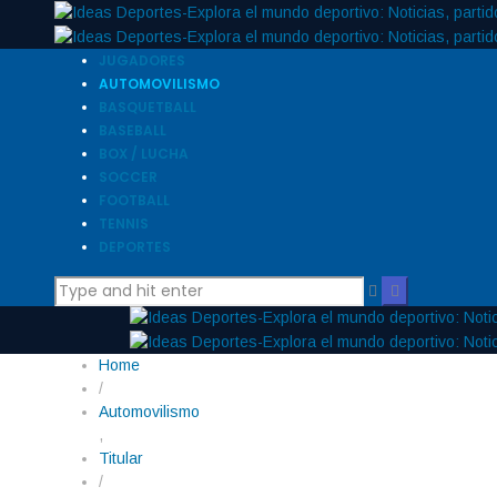
JUGADORES
AUTOMOVILISMO
BASQUETBALL
BASEBALL
BOX / LUCHA
SOCCER
FOOTBALL
TENNIS
DEPORTES
Home
/
Automovilismo
,
Titular
/