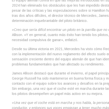
El equipo alemán confía en que las mejoras introducidas en 
2024 han eliminado los obstáculos que les han impedido destac
pesar de las críticas y las especulaciones sobre si Hamilton 
tras dos años difíciles, el director técnico de Mercedes, James 
determinación inquebrantable del piloto británico.
«Creo que sería difícil encontrar un piloto en la parrilla que n
Allison. «Y en general, cuanto más éxito han tenido los pilotos
necesidad compulsiva de ganar», enfatizó.
Desde su última victoria en 2021, Mercedes ha visto cómo Red
con la implementación del nuevo reglamento del efecto suelo e
sensación creciente dentro del equipo alemán de que han ident
problemas fundamentales que han afectado su rendimiento.
James Allison destacó que durante el invierno, el papel princi
George Russell ha sido mantenerse en buena forma física y m
contacto con el equipo sobre los avances y desafíos en la pr
Sin embargo, una vez que el coche esté en marcha durante la
los pilotos desempeñen un papel más activo en su mejora.
«Una vez que el coche está en marcha y nos habla, la persona 
conductor, y entonces sus voces empiezan a tener mucho más 