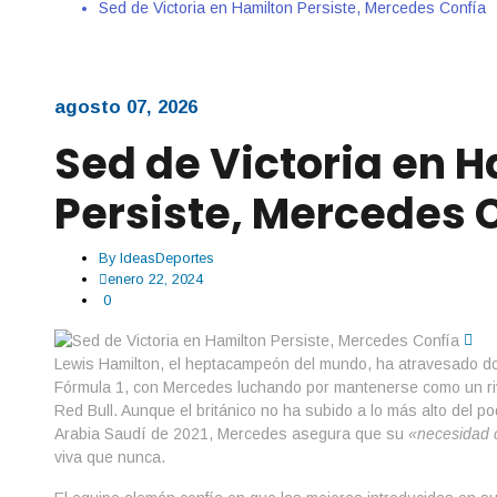
Sed de Victoria en Hamilton Persiste, Mercedes Confía
agosto 07, 2026
Sed de Victoria en 
Persiste, Mercedes 
By
IdeasDeportes
enero 22, 2024
0
Lewis Hamilton, el heptacampeón del mundo, ha atravesado dos
Fórmula 1, con Mercedes luchando por mantenerse como un riv
Red Bull. Aunque el británico no ha subido a lo más alto del p
Arabia Saudí de 2021, Mercedes asegura que su
«necesidad 
viva que nunca.